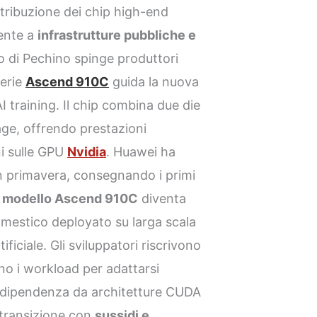
stribuzione dei chip high-end
mente a
infrastrutture pubbliche e
no di Pechino spinge produttori
serie
Ascend 910C
guida la nuova
I training. Il chip combina due die
ge, offrendo prestazioni
ni sulle GPU
Nvidia
. Huawei ha
in primavera, consegnando i primi
l
modello Ascend 910C
diventa
omestico deployato su larga scala
tificiale. Gli sviluppatori riscrivono
o i workload per adattarsi
a dipendenza da architetture CUDA
a transizione con
sussidi e