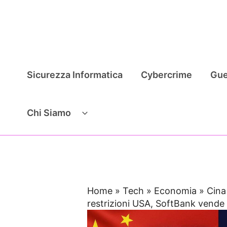
Vai
al
contenuto
Sicurezza Informatica
Cybercrime
Gue
Chi Siamo
Home
»
Tech
»
Economia
»
Cina
restrizioni USA, SoftBank vende