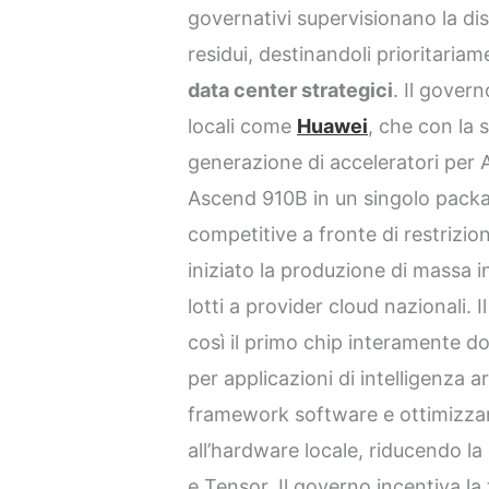
governativi supervisionano la di
residui, destinandoli prioritaria
data center strategici
. Il gover
locali come
Huawei
, che con la 
generazione di acceleratori per A
Ascend 910B in un singolo packa
competitive a fronte di restrizio
iniziato la produzione di massa 
lotti a provider cloud nazionali. I
così il primo chip interamente d
per applicazioni di intelligenza ar
framework software e ottimizzan
all’hardware locale, riducendo l
e Tensor. Il governo incentiva l