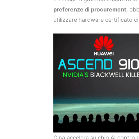
preferenze di procurement
, obb
utilizzare hardware certificato c
Cina accelera su chip AI contro 