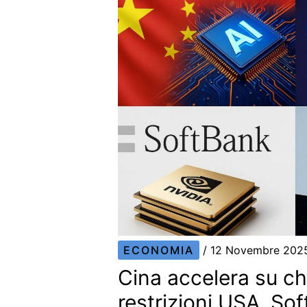
ECONOMIA
/
12 Novembre 20
Cina accelera su ch
restrizioni USA, So