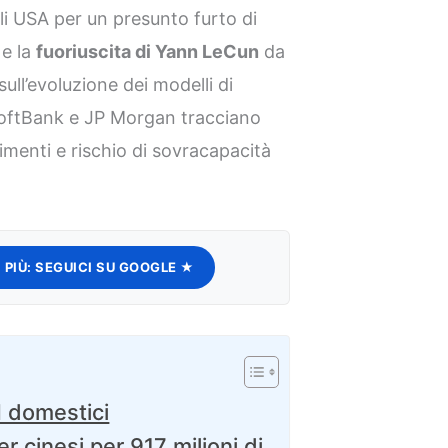
li USA per un presunto furto di
 e la
fuoriuscita di Yann LeCun
da
ull’evoluzione dei modelli di
, SoftBank e JP Morgan tracciano
timenti e rischio di sovracapacità
 PIÙ:
SEGUICI SU GOOGLE ★
I domestici
 cinesi per 917 milioni di