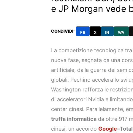
e JP Morgan vede b
CONDIVIDI:
FB
X
IN
WA
La competizione tecnologica tr
nuova fase, segnata da una corsa 
artificiale, dalla guerra dei semi
globali. Pechino accelera lo svil
Washington rafforza le restrizion
di acceleratori Nvidia e limitand
center cinesi. Parallelamente, e
truffa informatica
da oltre 917 mi
cinesi, un accordo
Google
–Tota