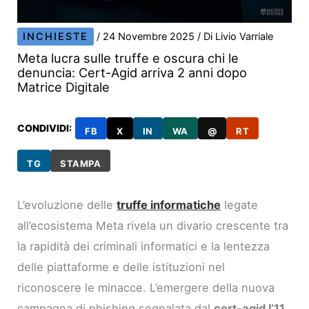
INCHIESTE
/
24 Novembre 2025
/ Di
Livio Varriale
Meta lucra sulle truffe e oscura chi le
denuncia: Cert-Agid arriva 2 anni dopo
Matrice Digitale
CONDIVIDI:
FB
X
IN
WA
@
RT
TG
STAMPA
L’evoluzione delle
truffe informatiche
legate
all’ecosistema Meta rivela un divario crescente tra
la rapidità dei criminali informatici e la lentezza
delle piattaforme e delle istituzioni nel
riconoscere le minacce. L’emergere della nuova
campagna di phishing segnalata dal
cert-agid l’11