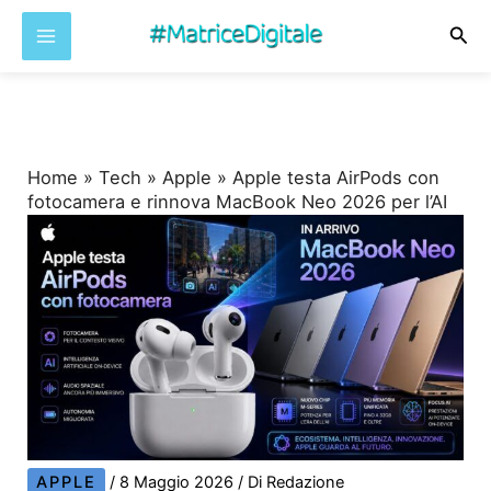
Cer
Vai
al
contenuto
Home
»
Tech
»
Apple
»
Apple testa AirPods con
fotocamera e rinnova MacBook Neo 2026 per l’AI
APPLE
/
8 Maggio 2026
/ Di
Redazione