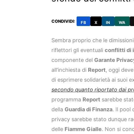
CONDIVIDI:
FB
X
IN
WA
Sembra proprio che le dimissioni
riflettori gli eventuali
conflitti d
componente del
Garante Privac
all’inchiesta di
Report
, oggi deve
di esprimere solidarietà ai suoi e
secondo quanto riportato dai pro
programma
Report
sarebbe stat
della
Guardia di Finanza
. Il pool
privacy sarebbe stato dunque rag
delle
Fiamme Gialle
. Non si con