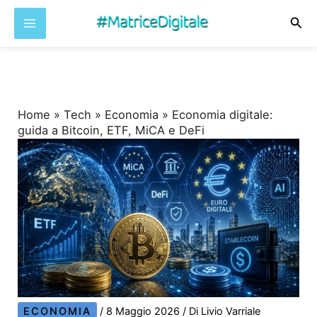
Cer
Vai
al
contenuto
Home
»
Tech
»
Economia
»
Economia digitale:
guida a Bitcoin, ETF, MiCA e DeFi
ECONOMIA
/
8 Maggio 2026
/ Di
Livio Varriale