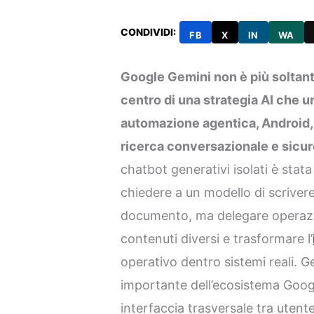
CONDIVIDI:
FB
X
IN
WA
Google Gemini non è più soltanto
centro di una strategia AI che u
automazione agentica, Android,
ricerca conversazionale e sicu
chatbot generativi isolati è stata
chiedere a un modello di scriver
documento, ma delegare operazion
contenuti diversi e trasformare l’
operativo dentro sistemi reali. G
importante dell’ecosistema Goo
interfaccia trasversale tra utent