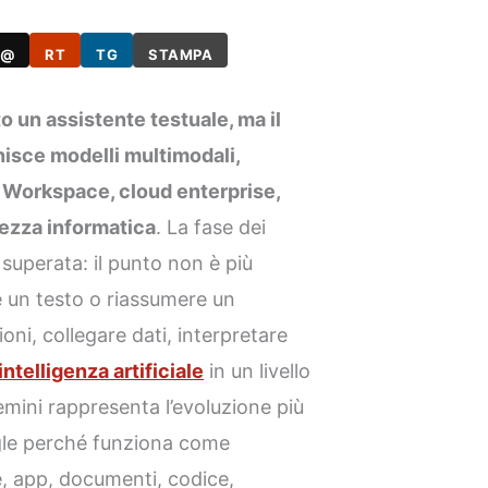
@
RT
TG
STAMPA
 un assistente testuale, ma il
nisce modelli multimodali,
 Workspace, cloud enterprise,
rezza informatica
. La fase dei
 superata: il punto non è più
e un testo o riassumere un
i, collegare dati, interpretare
intelligenza artificiale
in un livello
emini rappresenta l’evoluzione più
gle perché funziona come
e, app, documenti, codice,