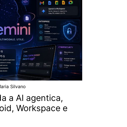
aria Silvano
a a AI agentica,
roid, Workspace e