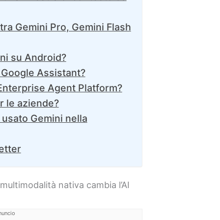
 tra Gemini Pro, Gemini Flash
ni su Android?
 Google Assistant?
Enterprise Agent Platform?
r le aziende?
usato Gemini nella
etter
multimodalità nativa cambia l’AI
nuncio