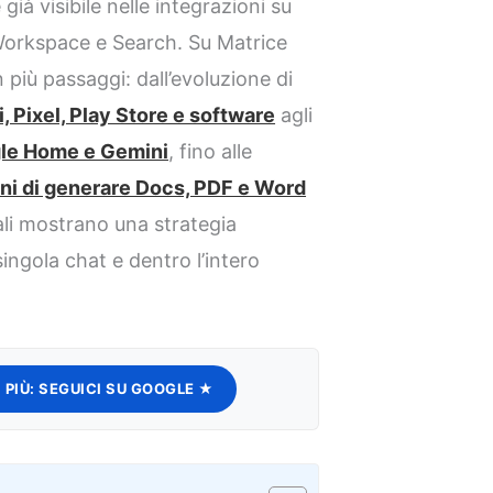
ià visibile nelle integrazioni su
Workspace e Search. Su Matrice
n più passaggi: dall’evoluzione di
 Pixel, Play Store e software
agli
le Home e Gemini
, fino alle
ni di generare Docs, PDF e Word
ali mostrano una strategia
singola chat e dentro l’intero
 PIÙ:
SEGUICI SU GOOGLE ★