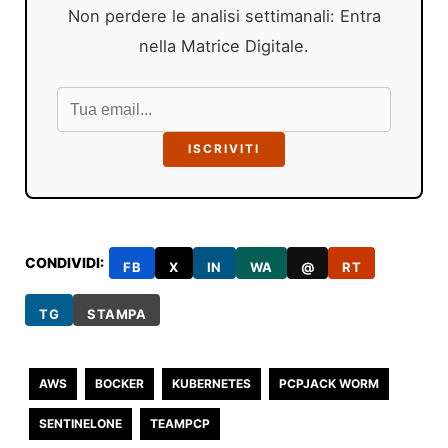
Non perdere le analisi settimanali: Entra
nella Matrice Digitale.
ISCRIVITI
CONDIVIDI:
FB
X
IN
WA
@
RT
TG
STAMPA
AWS
BOCKER
KUBERNETES
PCPJACK WORM
SENTINELONE
TEAMPCP