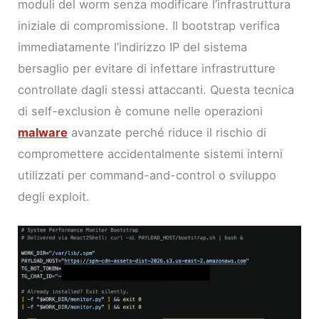
moduli del worm senza modificare l’infrastruttura
iniziale di compromissione. Il bootstrap verifica
immediatamente l’indirizzo IP del sistema
bersaglio per evitare di infettare infrastrutture
controllate dagli stessi attaccanti. Questa tecnica
di self-exclusion è comune nelle operazioni
malware
avanzate perché riduce il rischio di
compromettere accidentalmente sistemi interni
utilizzati per command-and-control o sviluppo
degli exploit.