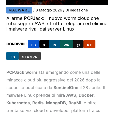
MALWARE
/
8 Maggio 2026
/ Di
Redazione
Allarme PCPJack: il nuovo worm cloud che
ruba segreti AWS, sfrutta Telegram ed elimina
i malware rivali dai server Linux
CONDIVIDI:
FB
X
IN
WA
@
RT
TG
STAMPA
PCPJack worm
sta emergendo come una delle
minacce cloud più aggressive del 2026 dopo la
scoperta pubblicata da
SentinelOne
il 28 aprile. Il
malware Linux prende di mira
AWS
,
Docker
,
Kubernetes
,
Redis
,
MongoDB
,
RayML
e oltre
trenta servizi cloud e developer platform tra cui