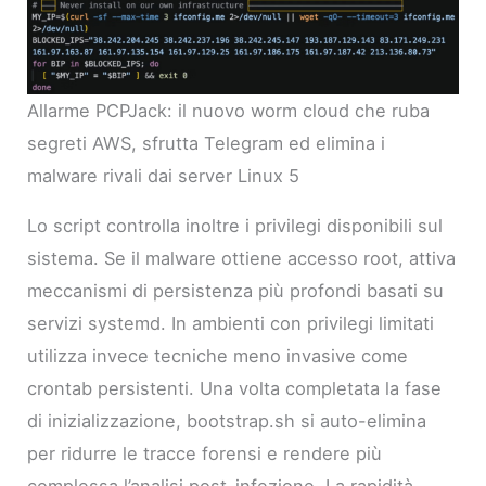
Allarme PCPJack: il nuovo worm cloud che ruba
segreti AWS, sfrutta Telegram ed elimina i
malware rivali dai server Linux 5
Lo script controlla inoltre i privilegi disponibili sul
sistema. Se il malware ottiene accesso root, attiva
meccanismi di persistenza più profondi basati su
servizi systemd. In ambienti con privilegi limitati
utilizza invece tecniche meno invasive come
crontab persistenti. Una volta completata la fase
di inizializzazione, bootstrap.sh si auto-elimina
per ridurre le tracce forensi e rendere più