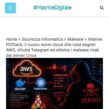
Cer
Vai
al
contenuto
Home
»
Sicurezza Informatica
»
Malware
»
Allarme
PCPJack: il nuovo worm cloud che ruba segreti
AWS, sfrutta Telegram ed elimina i malware rivali
dai server Linux