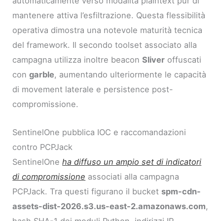
automaticamente verso modalità plaintext pur di
mantenere attiva l’esfiltrazione. Questa flessibilità
operativa dimostra una notevole maturità tecnica
del framework. Il secondo toolset associato alla
campagna utilizza inoltre beacon
Sliver
offuscati
con
garble
, aumentando ulteriormente le capacità
di movement laterale e persistence post-
compromissione.
SentinelOne pubblica IOC e raccomandazioni
contro PCPJack
SentinelOne
ha diffuso un ampio set di indicatori
di compromissione
associati alla campagna
PCPJack. Tra questi figurano il bucket
spm-cdn-
assets-dist-2026.s3.us-east-2.amazonaws.com
,
hash SHA-1 dei moduli Python, indirizzi IP