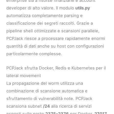
enterprise sia a risorse finanziarie e account
developer di alto valore. Il modulo
utils.py
automatizza completamente parsing e
classificazione dei segreti raccolti. Grazie a
pipeline shell ottimizzate e scansioni parallele,
PCPJack riesce a processare rapidamente enormi
quantità di dati anche su host con configurazioni
particolarmente complesse.
PCPJack sfrutta Docker, Redis e Kubernetes per il
lateral movement
La propagazione del worm utilizza una
combinazione di scansione automatica e
sfruttamento di vulnerabilità note. PCPJack
scansiona subnet
/24
alla ricerca di servizi
esposti sulle porte
2375-2376
per Docker,
27017