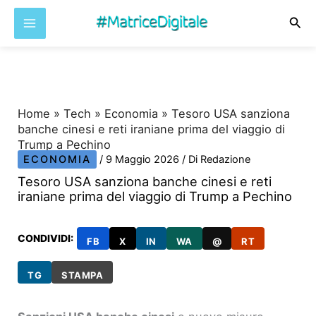
Cer
Vai
al
contenuto
Home
»
Tech
»
Economia
»
Tesoro USA sanziona
banche cinesi e reti iraniane prima del viaggio di
Trump a Pechino
ECONOMIA
/
9 Maggio 2026
/ Di
Redazione
Tesoro USA sanziona banche cinesi e reti
iraniane prima del viaggio di Trump a Pechino
CONDIVIDI:
FB
X
IN
WA
@
RT
TG
STAMPA