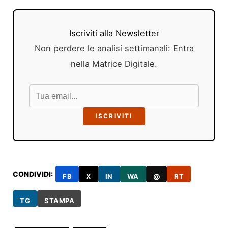
Iscriviti alla Newsletter
Non perdere le analisi settimanali: Entra
nella Matrice Digitale.
ISCRIVITI
CONDIVIDI:
FB
X
IN
WA
@
RT
TG
STAMPA