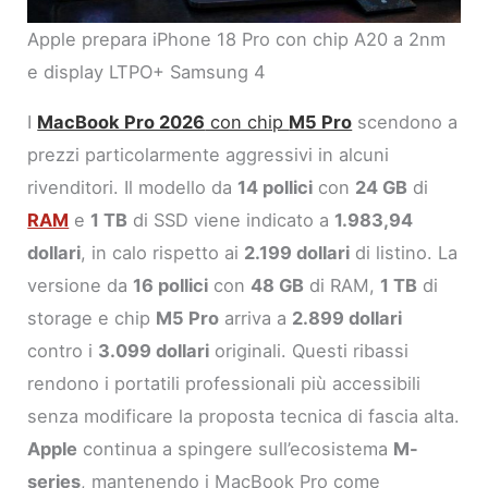
Apple prepara iPhone 18 Pro con chip A20 a 2nm
e display LTPO+ Samsung 4
I
MacBook Pro 2026
con chip
M5 Pro
scendono a
prezzi particolarmente aggressivi in alcuni
rivenditori. Il modello da
14 pollici
con
24 GB
di
RAM
e
1 TB
di SSD viene indicato a
1.983,94
dollari
, in calo rispetto ai
2.199 dollari
di listino. La
versione da
16 pollici
con
48 GB
di RAM,
1 TB
di
storage e chip
M5 Pro
arriva a
2.899 dollari
contro i
3.099 dollari
originali. Questi ribassi
rendono i portatili professionali più accessibili
senza modificare la proposta tecnica di fascia alta.
Apple
continua a spingere sull’ecosistema
M-
series
, mantenendo i MacBook Pro come