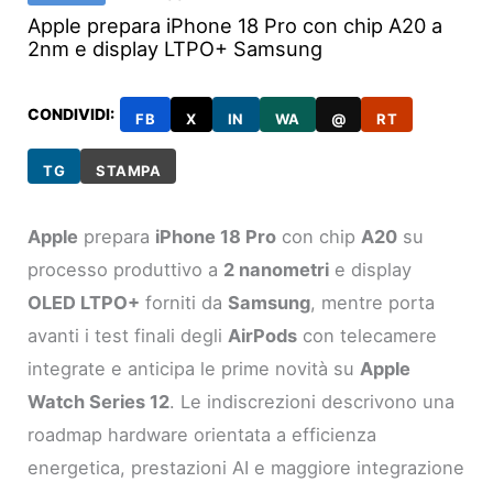
Apple prepara iPhone 18 Pro con chip A20 a
2nm e display LTPO+ Samsung
CONDIVIDI:
FB
X
IN
WA
@
RT
TG
STAMPA
Apple
prepara
iPhone 18 Pro
con chip
A20
su
processo produttivo a
2 nanometri
e display
OLED LTPO+
forniti da
Samsung
, mentre porta
avanti i test finali degli
AirPods
con telecamere
integrate e anticipa le prime novità su
Apple
Watch Series 12
. Le indiscrezioni descrivono una
roadmap hardware orientata a efficienza
energetica, prestazioni AI e maggiore integrazione