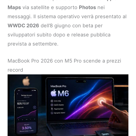
Maps
via satellite e supporto
Photos
nei
messaggi. Il sistema operativo verrà presentato al
WWDC 2026
dell’8 giugno con beta per
sviluppatori subito dopo e release pubblica
prevista a settembre.
MacBook Pro 2026 con M5 Pro scende a prezzi
record