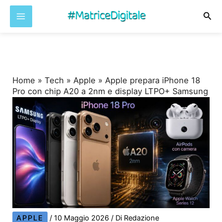
Cer
Vai
al
contenuto
Home
»
Tech
»
Apple
»
Apple prepara iPhone 18
Pro con chip A20 a 2nm e display LTPO+ Samsung
APPLE
/
10 Maggio 2026
/ Di
Redazione