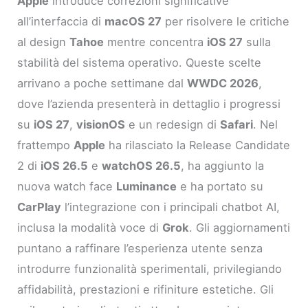
Apple
introduce correzioni significative
all’interfaccia di
macOS 27
per risolvere le critiche
al design
Tahoe
mentre concentra
iOS 27
sulla
stabilità del sistema operativo. Queste scelte
arrivano a poche settimane dal
WWDC 2026
,
dove l’azienda presenterà in dettaglio i progressi
su
iOS 27
,
visionOS
e un redesign di
Safari
. Nel
frattempo
Apple
ha rilasciato la Release Candidate
2 di
iOS 26.5
e
watchOS 26.5
, ha aggiunto la
nuova watch face
Luminance
e ha portato su
CarPlay
l’integrazione con i principali chatbot AI,
inclusa la modalità voce di
Grok
. Gli aggiornamenti
puntano a raffinare l’esperienza utente senza
introdurre funzionalità sperimentali, privilegiando
affidabilità, prestazioni e rifiniture estetiche. Gli