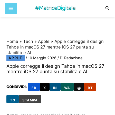
Cer
Vai
al
contenuto
Home
»
Tech
»
Apple
»
Apple corregge il design
Tahoe in macOS 27 mentre iOS 27 punta su
stabilità e AI
APPLE
/
10 Maggio 2026
/ Di
Redazione
Apple corregge il design Tahoe in macOS 27
mentre iOS 27 punta su stabilità e AI
CONDIVIDI:
FB
X
IN
WA
@
RT
TG
STAMPA