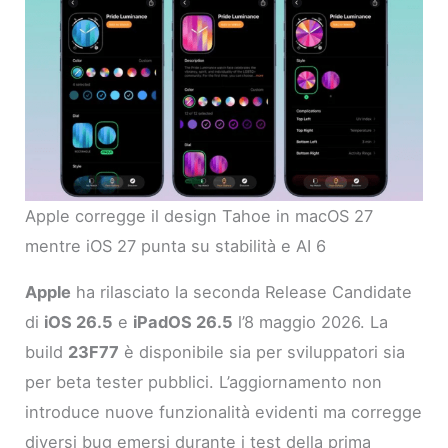
Apple corregge il design Tahoe in macOS 27
mentre iOS 27 punta su stabilità e AI 6
Apple
ha rilasciato la seconda Release Candidate
di
iOS 26.5
e
iPadOS 26.5
l’8 maggio 2026. La
build
23F77
è disponibile sia per sviluppatori sia
per beta tester pubblici. L’aggiornamento non
introduce nuove funzionalità evidenti ma corregge
diversi bug emersi durante i test della prima