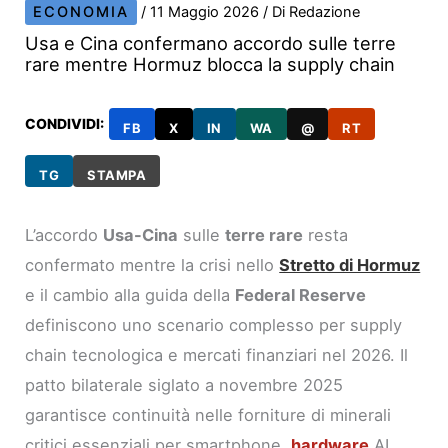
ECONOMIA
/
11 Maggio 2026
/ Di
Redazione
Usa e Cina confermano accordo sulle terre
rare mentre Hormuz blocca la supply chain
CONDIVIDI:
FB
X
IN
WA
@
RT
TG
STAMPA
L’accordo
Usa-Cina
sulle
terre rare
resta
confermato mentre la crisi nello
Stretto di Hormuz
e il cambio alla guida della
Federal Reserve
definiscono uno scenario complesso per supply
chain tecnologica e mercati finanziari nel 2026. Il
patto bilaterale siglato a novembre 2025
garantisce continuità nelle forniture di minerali
critici essenziali per smartphone,
hardware
AI,