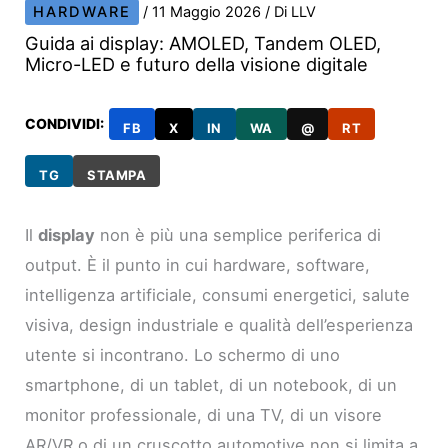
HARDWARE
/
11 Maggio 2026
/ Di
LLV
Guida ai display: AMOLED, Tandem OLED,
Micro-LED e futuro della visione digitale
CONDIVIDI:
FB
X
IN
WA
@
RT
TG
STAMPA
Il
display
non è più una semplice periferica di
output. È il punto in cui hardware, software,
intelligenza artificiale, consumi energetici, salute
visiva, design industriale e qualità dell’esperienza
utente si incontrano. Lo schermo di uno
smartphone, di un tablet, di un notebook, di un
monitor professionale, di una TV, di un visore
AR/VR o di un cruscotto automotive non si limita a