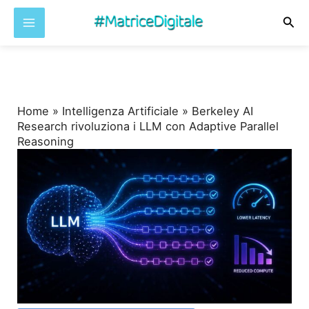
Cer
Vai
al
contenuto
Home
»
Intelligenza Artificiale
»
Berkeley AI
Research rivoluziona i LLM con Adaptive Parallel
Reasoning