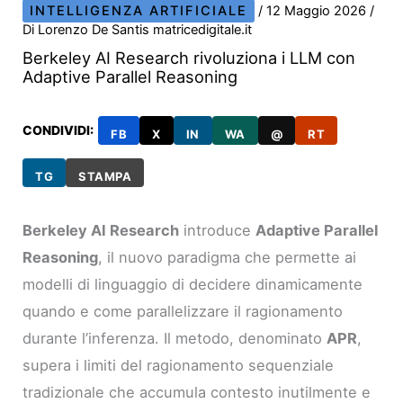
INTELLIGENZA ARTIFICIALE
/
12 Maggio 2026
/
Di
Lorenzo De Santis matricedigitale.it
Berkeley AI Research rivoluziona i LLM con
Adaptive Parallel Reasoning
CONDIVIDI:
FB
X
IN
WA
@
RT
TG
STAMPA
Berkeley AI Research
introduce
Adaptive Parallel
Reasoning
, il nuovo paradigma che permette ai
modelli di linguaggio di decidere dinamicamente
quando e come parallelizzare il ragionamento
durante l’inferenza. Il metodo, denominato
APR
,
supera i limiti del ragionamento sequenziale
tradizionale che accumula contesto inutilmente e