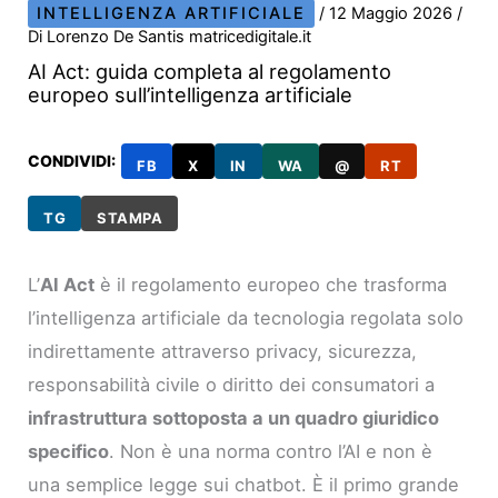
INTELLIGENZA ARTIFICIALE
/
12 Maggio 2026
/
Di
Lorenzo De Santis matricedigitale.it
AI Act: guida completa al regolamento
europeo sull’intelligenza artificiale
CONDIVIDI:
FB
X
IN
WA
@
RT
TG
STAMPA
L’
AI Act
è il regolamento europeo che trasforma
l’intelligenza artificiale da tecnologia regolata solo
indirettamente attraverso privacy, sicurezza,
responsabilità civile o diritto dei consumatori a
infrastruttura sottoposta a un quadro giuridico
specifico
. Non è una norma contro l’AI e non è
una semplice legge sui chatbot. È il primo grande