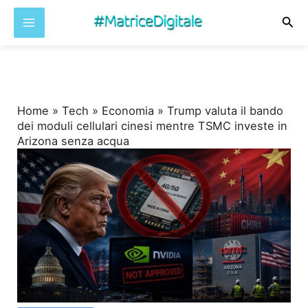
Cer
Vai
al
contenuto
Home
»
Tech
»
Economia
»
Trump valuta il bando
dei moduli cellulari cinesi mentre TSMC investe in
Arizona senza acqua