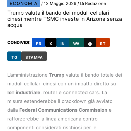
ECONOMIA
/
12 Maggio 2026
/ Di
Redazione
Trump valuta il bando dei moduli cellulari
cinesi mentre TSMC investe in Arizona senza
acqua
CONDIVIDI:
FB
X
IN
WA
@
RT
TG
STAMPA
L’amministrazione
Trump
valuta il bando totale dei
moduli cellulari cinesi con un impatto diretto su
IoT industriale
, router e connected cars. La
misura estenderebbe il crackdown già avviato
dalla
Federal Communications Commission
e
rafforzerebbe la linea americana contro
componenti considerati rischiosi per le