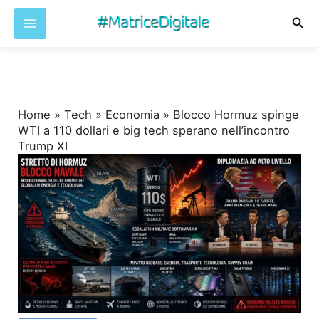
Cer
Vai
al
contenuto
Home
»
Tech
»
Economia
»
Blocco Hormuz spinge
WTI a 110 dollari e big tech sperano nell’incontro
Trump XI