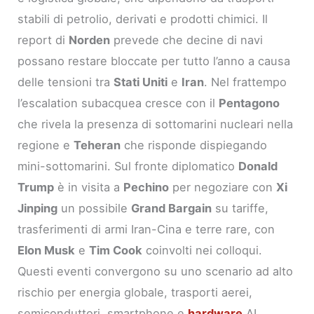
stabili di petrolio, derivati e prodotti chimici. Il
report di
Norden
prevede che decine di navi
possano restare bloccate per tutto l’anno a causa
delle tensioni tra
Stati Uniti
e
Iran
. Nel frattempo
l’escalation subacquea cresce con il
Pentagono
che rivela la presenza di sottomarini nucleari nella
regione e
Teheran
che risponde dispiegando
mini-sottomarini. Sul fronte diplomatico
Donald
Trump
è in visita a
Pechino
per negoziare con
Xi
Jinping
un possibile
Grand Bargain
su tariffe,
trasferimenti di armi Iran-Cina e terre rare, con
Elon Musk
e
Tim Cook
coinvolti nei colloqui.
Questi eventi convergono su uno scenario ad alto
rischio per energia globale, trasporti aerei,
semiconduttori, smartphone e
hardware
AI.