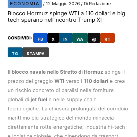
ECONOMIA
/
12 Maggio 2026
/ Di
Redazione
Blocco Hormuz spinge WTI a 110 dollari e big
tech sperano nell’incontro Trump XI
CONDIVIDI:
FB
X
IN
WA
@
RT
TG
STAMPA
Il blocco navale nello Stretto di Hormuz
spinge il
prezzo del greggio
WTI
verso i
110 dollari
e crea
un rischio concreto di paralisi nelle forniture
globali di
jet fuel
e nelle supply chain
tecnologiche. La chiusura prolungata del corridoio
marittimo più strategico del mondo minaccia
direttamente rotte energetiche, industria hi-tech
e logistica globale, che dipendono da trasporti