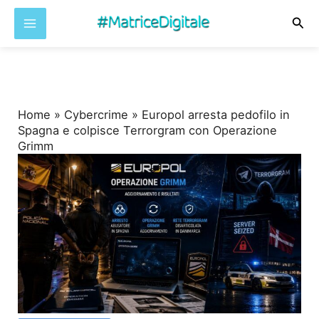
Cer
Vai
al
contenuto
Home
»
Cybercrime
»
Europol arresta pedofilo in
Spagna e colpisce Terrorgram con Operazione
Grimm