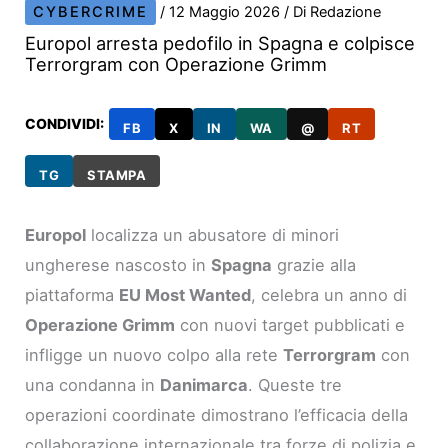
CYBERCRIME
/
12 Maggio 2026
/ Di
Redazione
Europol arresta pedofilo in Spagna e colpisce
Terrorgram con Operazione Grimm
CONDIVIDI:
FB
X
IN
WA
@
RT
TG
STAMPA
Europol
localizza un abusatore di minori
ungherese nascosto in
Spagna
grazie alla
piattaforma
EU Most Wanted
, celebra un anno di
Operazione Grimm
con nuovi target pubblicati e
infligge un nuovo colpo alla rete
Terrorgram
con
una condanna in
Danimarca
. Queste tre
operazioni coordinate dimostrano l’efficacia della
collaborazione internazionale tra forze di polizia e