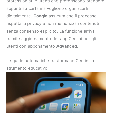
professionisti e utenti che preferiscono prendere
appunti su carta ma vogliono organizzarli
digitalmente.
Google
assicura che il processo
rispetta la privacy e non memorizza i contenuti
senza consenso esplicito. La funzione arriva
tramite aggiornamento dell’app Gemini per gli
utenti con abbonamento
Advanced
.
Le guide automatiche trasformano Gemini in
strumento educativo