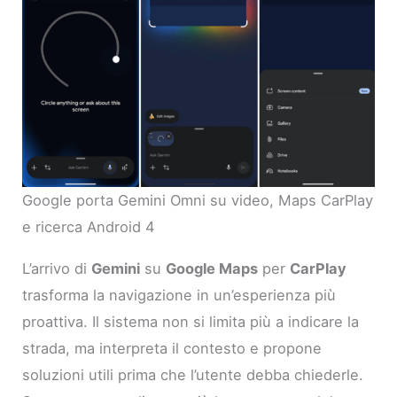
Google porta Gemini Omni su video, Maps CarPlay
e ricerca Android 4
L’arrivo di
Gemini
su
Google Maps
per
CarPlay
trasforma la navigazione in un’esperienza più
proattiva. Il sistema non si limita più a indicare la
strada, ma interpreta il contesto e propone
soluzioni utili prima che l’utente debba chiederle.