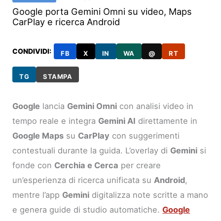
Google porta Gemini Omni su video, Maps
CarPlay e ricerca Android
CONDIVIDI:
FB
X
IN
WA
@
RT
TG
STAMPA
Google
lancia
Gemini Omni
con analisi video in
tempo reale e integra
Gemini AI
direttamente in
Google Maps
su
CarPlay
con suggerimenti
contestuali durante la guida. L’overlay di
Gemini
si
fonde con
Cerchia e Cerca
per creare
un’esperienza di ricerca unificata su
Android
,
mentre l’app
Gemini
digitalizza note scritte a mano
e genera guide di studio automatiche.
Google