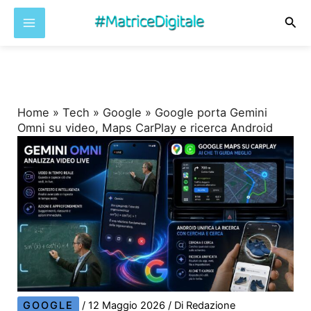
Cer
Vai
al
contenuto
Home
»
Tech
»
Google
»
Google porta Gemini
Omni su video, Maps CarPlay e ricerca Android
GOOGLE
/
12 Maggio 2026
/ Di
Redazione