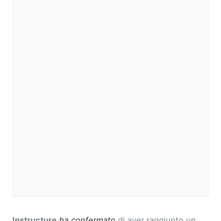
Instructure
ha confermato
di aver raggiunto un