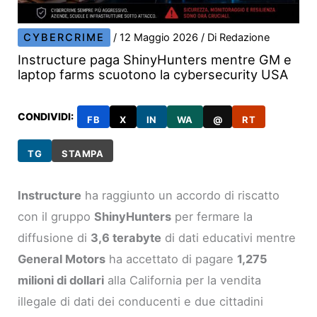
CYBERCRIME
/
12 Maggio 2026
/ Di
Redazione
Instructure paga ShinyHunters mentre GM e
laptop farms scuotono la cybersecurity USA
CONDIVIDI:
FB
X
IN
WA
@
RT
TG
STAMPA
Instructure
ha raggiunto un accordo di riscatto
con il gruppo
ShinyHunters
per fermare la
diffusione di
3,6 terabyte
di dati educativi mentre
General Motors
ha accettato di pagare
1,275
milioni di dollari
alla California per la vendita
illegale di dati dei conducenti e due cittadini