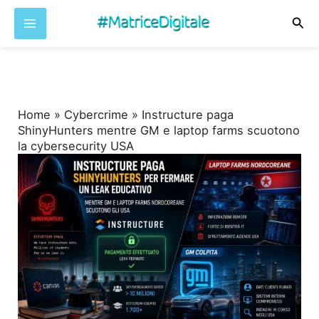
Cer
Vai
al
contenuto
Home
»
Cybercrime
»
Instructure paga
ShinyHunters mentre GM e laptop farms scuotono
la cybersecurity USA