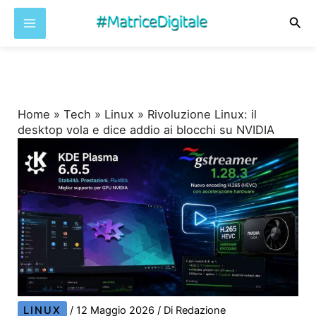
Cer
Vai
al
contenuto
Home
»
Tech
»
Linux
»
Rivoluzione Linux: il
desktop vola e dice addio ai blocchi su NVIDIA
LINUX
/
12 Maggio 2026
/ Di
Redazione