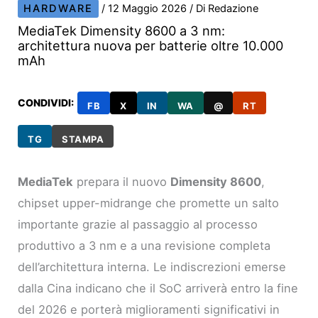
HARDWARE
/
12 Maggio 2026
/ Di
Redazione
MediaTek Dimensity 8600 a 3 nm:
architettura nuova per batterie oltre 10.000
mAh
CONDIVIDI:
FB
X
IN
WA
@
RT
TG
STAMPA
MediaTek
prepara il nuovo
Dimensity 8600
,
chipset upper-midrange che promette un salto
importante grazie al passaggio al processo
produttivo a 3 nm e a una revisione completa
dell’architettura interna. Le indiscrezioni emerse
dalla Cina indicano che il SoC arriverà entro la fine
del 2026 e porterà miglioramenti significativi in