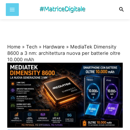
Cer
Vai
al
contenuto
Home
»
Tech
»
Hardware
»
MediaTek Dimensity
8600 a 3 nm: architettura nuova per batterie oltre
10.000 mAh