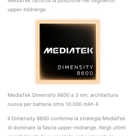
MediaTek rafforza la posizione nel segmento
upper-midrange
MediaTek Dimensity 8600 a 3 nm: architettura
nuova per batterie oltre 10.000 mAh 4
Il Dimensity 8600 conferma la strategia MediaTek
di dominare la fascia upper-midrange. Negli ultimi