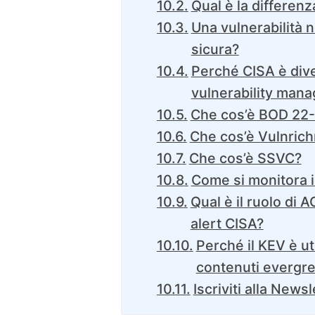
Qual è la differen
Una vulnerabilità 
sicura?
Perché CISA è dive
vulnerability man
Che cos’è BOD 22
Che cos’è Vulnric
Che cos’è SSVC?
Come si monitora i
Qual è il ruolo di A
alert CISA?
Perché il KEV è ut
contenuti evergre
Iscriviti alla Newsl