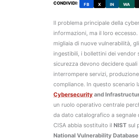
CONDIVIDI:
FB
X
IN
WA
Il problema principale della cyb
informazioni, ma il loro eccess
migliaia di nuove vulnerabilità, 
ingestibili, i bollettini dei vend
sicurezza devono decidere quali 
interrompere servizi, produzione
compliance. In questo scenario 
Cybersecurity
and Infrastructu
un ruolo operativo centrale perc
da dato catalografico a segnale d
CISA abbia sostituito il
NIST
sul p
National Vulnerability Database