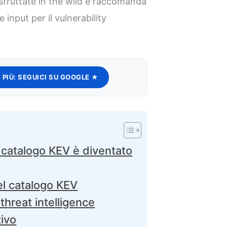
 sfruttate in the wild e raccomanda
 input per il vulnerability
 PIÙ:
SEGUICI SU GOOGLE ★
l catalogo KEV è diventato
nel catalogo KEV
hreat intelligence
tivo