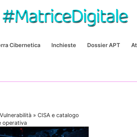
rra Cibernetica
Inchieste
Dossier APT
At
Vulnerabilità
»
CISA e catalogo
e operativa