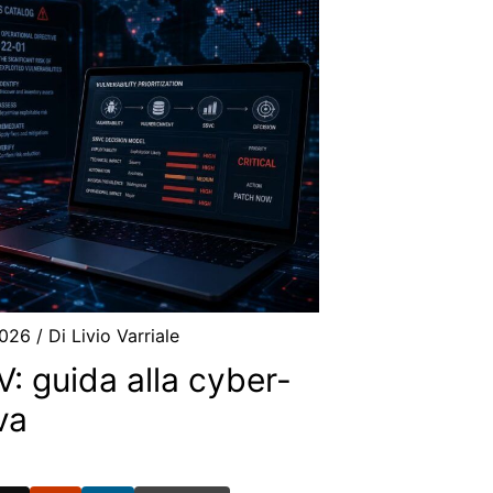
2026
/ Di
Livio Varriale
: guida alla cyber-
va