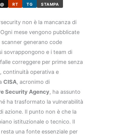
@
RT
TG
STAMPA
ersecurity non è la mancanza di
o. Ogni mese vengono pubblicate
gli scanner generano code
or si sovrappongono e i team di
falle correggere per prime senza
, continuità operativa e
la
CISA
, acronimo di
re Security Agency
, ha assunto
hé ha trasformato la vulnerabilità
i azione. Il punto non è che la
iano istituzionale o tecnico. Il
resta una fonte essenziale per