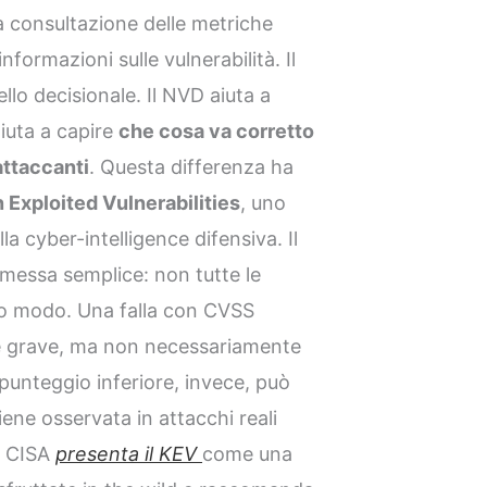
la consultazione delle metriche
formazioni sulle vulnerabilità. Il
llo decisionale. Il NVD aiuta a
aiuta a capire
che cosa va corretto
attaccanti
. Questa differenza ha
Exploited Vulnerabilities
, uno
la cyber-intelligence difensiva. Il
essa semplice: non tutte le
sso modo. Una falla con CVSS
e grave, ma non necessariamente
unteggio inferiore, invece, può
ene osservata in attacchi reali
a CISA
presenta il KEV
come una