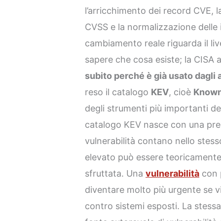
l’arricchimento dei record CVE, 
CVSS e la normalizzazione delle in
cambiamento reale riguarda il live
sapere che cosa esiste; la CISA 
subito perché è già usato dagli 
reso il catalogo
KEV
, cioè
Known 
degli strumenti più importanti del
catalogo KEV nasce con una prem
vulnerabilità contano nello ste
elevato può essere teoricament
sfruttata. Una
vulnerabilità
con p
diventare molto più urgente se vi
contro sistemi esposti. La stess