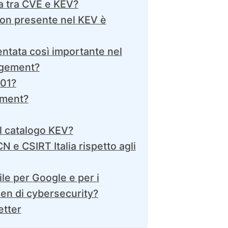
za tra CVE e KEV?
non presente nel KEV è
ntata così importante nel
agement?
-01?
hment?
l catalogo KEV?
CN e CSIRT Italia rispetto agli
ile per Google e per i
en di cybersecurity?
etter