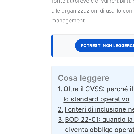
fonte autorevole di vulnerabilità
alle organizzazioni di usarlo come
management.
POTRESTI NON LEGGERCI
Cosa leggere
Oltre il CVSS: perché i
lo standard operativo
I criteri di inclusione 
BOD 22-01: quando la t
diventa obbligo opera