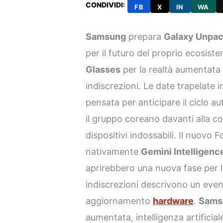
CONDIVIDI:
FB
X
IN
WA
Samsung
prepara
Galaxy Unpa
per il futuro del proprio ecosist
Glasses
per la realtà aumentata 
indiscrezioni. Le date trapelate i
pensata per anticipare il ciclo a
il gruppo coreano davanti alla c
dispositivi indossabili. Il nuovo
nativamente
Gemini Intelligenc
aprirebbero una nuova fase per l
indiscrezioni descrivono un even
aggiornamento
hardware
.
Sams
aumentata, intelligenza artificia