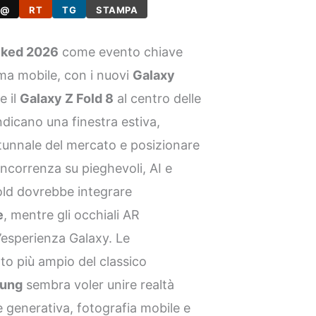
@
RT
TG
STAMPA
cked 2026
come evento chiave
ema mobile, con i nuovi
Galaxy
e il
Galaxy Z Fold 8
al centro delle
ndicano una finestra estiva,
utunnale del mercato e posizionare
oncorrenza su pieghevoli, AI e
 Fold dovrebbe integrare
e
, mentre gli occhiali AR
’esperienza Galaxy. Le
to più ampio del classico
ung
sembra voler unire realtà
le generativa, fotografia mobile e