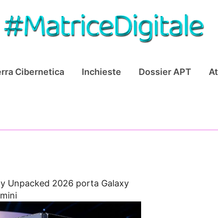
rra Cibernetica
Inchieste
Dossier APT
At
xy Unpacked 2026 porta Galaxy
emini