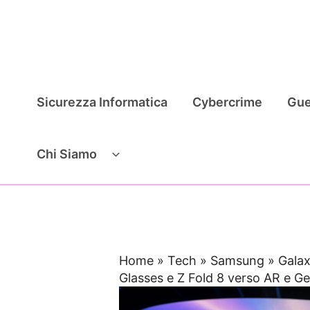
Vai
al
contenuto
Sicurezza Informatica
Cybercrime
Gue
Chi Siamo
Home
»
Tech
»
Samsung
»
Gala
Glasses e Z Fold 8 verso AR e G