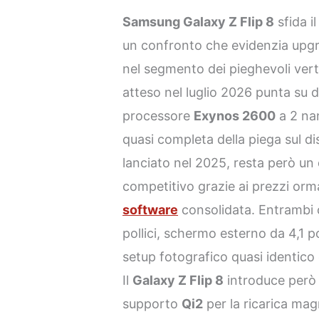
Samsung Galaxy Z Flip 8
sfida i
un confronto che evidenzia upgr
nel segmento dei pieghevoli vert
atteso nel luglio 2026 punta su d
processore
Exynos 2600
a 2 nan
quasi completa della piega sul dis
lanciato nel 2025, resta però u
competitivo grazie ai prezzi orma
software
consolidata. Entrambi c
pollici, schermo esterno da 4,1 p
setup fotografico quasi identico
Il
Galaxy Z Flip 8
introduce però
supporto
Qi2
per la ricarica mag