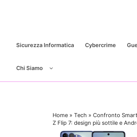
Vai
al
contenuto
Sicurezza Informatica
Cybercrime
Gue
Chi Siamo
Home
»
Tech
»
Confronto Smar
Z Flip 7: design più sottile e Andr