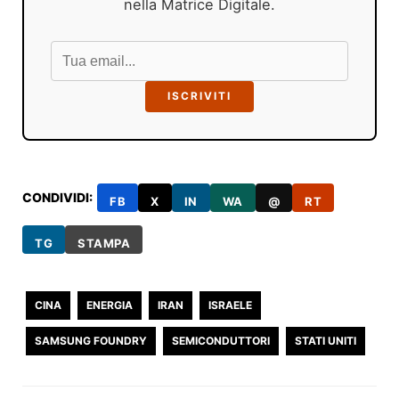
nella Matrice Digitale.
ISCRIVITI
CONDIVIDI:
FB
X
IN
WA
@
RT
TG
STAMPA
CINA
ENERGIA
IRAN
ISRAELE
SAMSUNG FOUNDRY
SEMICONDUTTORI
STATI UNITI