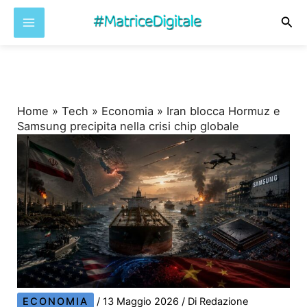
Cer
Vai
al
contenuto
Home
»
Tech
»
Economia
»
Iran blocca Hormuz e
Samsung precipita nella crisi chip globale
ECONOMIA
/
13 Maggio 2026
/ Di
Redazione