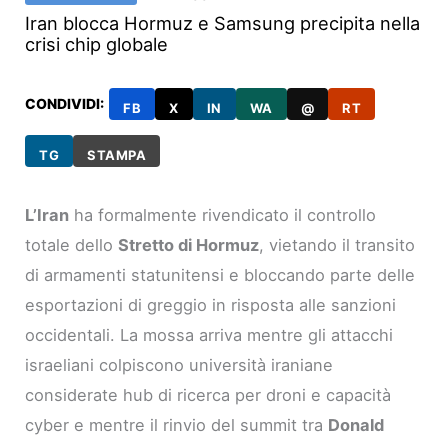
Iran blocca Hormuz e Samsung precipita nella
crisi chip globale
CONDIVIDI:
FB
X
IN
WA
@
RT
TG
STAMPA
L’Iran
ha formalmente rivendicato il controllo
totale dello
Stretto di Hormuz
, vietando il transito
di armamenti statunitensi e bloccando parte delle
esportazioni di greggio in risposta alle sanzioni
occidentali. La mossa arriva mentre gli attacchi
israeliani colpiscono università iraniane
considerate hub di ricerca per droni e capacità
cyber e mentre il rinvio del summit tra
Donald