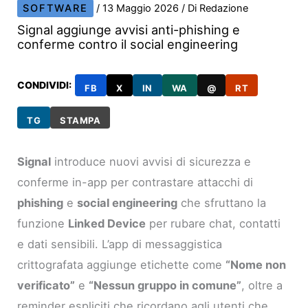
SOFTWARE
/
13 Maggio 2026
/ Di
Redazione
Signal aggiunge avvisi anti-phishing e
conferme contro il social engineering
CONDIVIDI:
FB
X
IN
WA
@
RT
TG
STAMPA
Signal
introduce nuovi avvisi di sicurezza e
conferme in-app per contrastare attacchi di
phishing
e
social engineering
che sfruttano la
funzione
Linked Device
per rubare chat, contatti
e dati sensibili. L’app di messaggistica
crittografata aggiunge etichette come
“Nome non
verificato”
e
“Nessun gruppo in comune”
, oltre a
reminder espliciti che ricordano agli utenti che