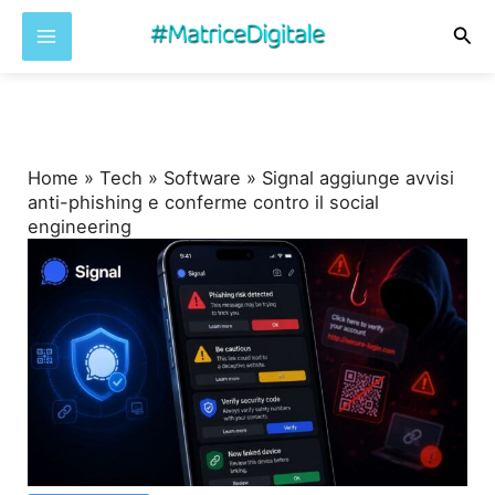
Cer
Vai
al
contenuto
Home
»
Tech
»
Software
»
Signal aggiunge avvisi
anti-phishing e conferme contro il social
engineering