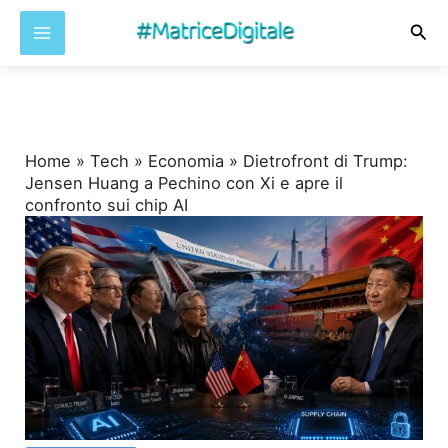
Cer
Vai
al
contenuto
Home
»
Tech
»
Economia
»
Dietrofront di Trump:
Jensen Huang a Pechino con Xi e apre il
confronto sui chip AI