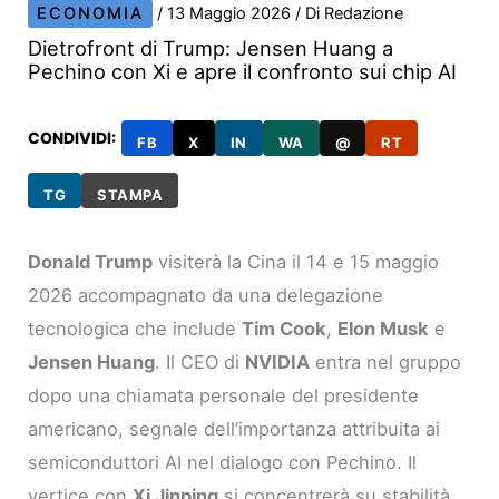
ECONOMIA
/
13 Maggio 2026
/ Di
Redazione
Dietrofront di Trump: Jensen Huang a
Pechino con Xi e apre il confronto sui chip AI
CONDIVIDI:
FB
X
IN
WA
@
RT
TG
STAMPA
Donald Trump
visiterà la Cina il 14 e 15 maggio
2026 accompagnato da una delegazione
tecnologica che include
Tim Cook
,
Elon Musk
e
Jensen Huang
. Il CEO di
NVIDIA
entra nel gruppo
dopo una chiamata personale del presidente
americano, segnale dell’importanza attribuita ai
semiconduttori AI nel dialogo con Pechino. Il
vertice con
Xi Jinping
si concentrerà su stabilità