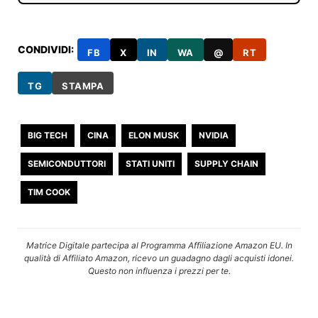
CONDIVIDI:
FB
X
IN
WA
@
RT
TG
STAMPA
BIG TECH
CINA
ELON MUSK
NVIDIA
SEMICONDUTTORI
STATI UNITI
SUPPLY CHAIN
TIM COOK
Matrice Digitale partecipa al Programma Affiliazione Amazon EU. In
qualità di Affiliato Amazon, ricevo un guadagno dagli acquisti idonei.
Questo non influenza i prezzi per te.