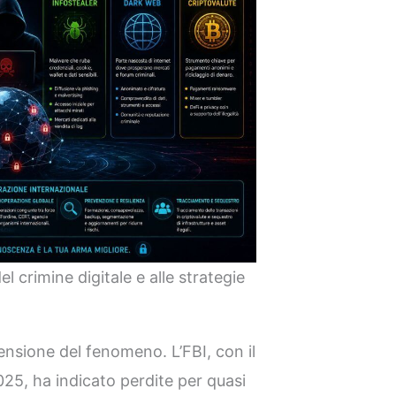
l crimine digitale e alle strategie
nsione del fenomeno. L’FBI, con il
25, ha indicato perdite per quasi