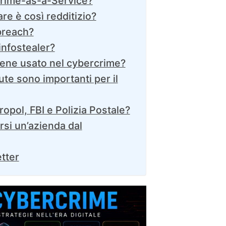
crime-as-a-Service?
re è così redditizio?
breach?
infostealer?
ene usato nel cybercrime?
ute sono importanti per il
uropol, FBI e Polizia Postale?
si un’azienda dal
etter