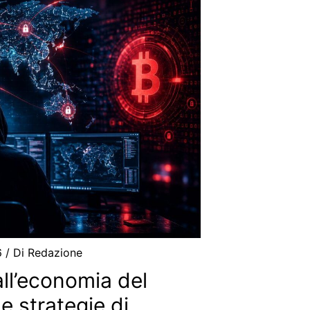
6
/ Di
Redazione
ll’economia del
le strategie di