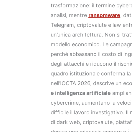
trasformazione: il termine cyber
analisi, mentre
ransomware
, da
Telegram, criptovalute e law en
un’unica architettura. Non si tratt
modello economico. Le campagn
perché abbassano il costo di ing
degli attacchi e riducono il rischi
quadro istituzionale conferma la
nell’IOCTA 2026, descrive un eco
e intelligenza artificiale
ampliano
cybercrime, aumentano la velocit
difficile il lavoro investigativo. 
di dark web, criptovalute, piatt
dentro una minaccia sempre più