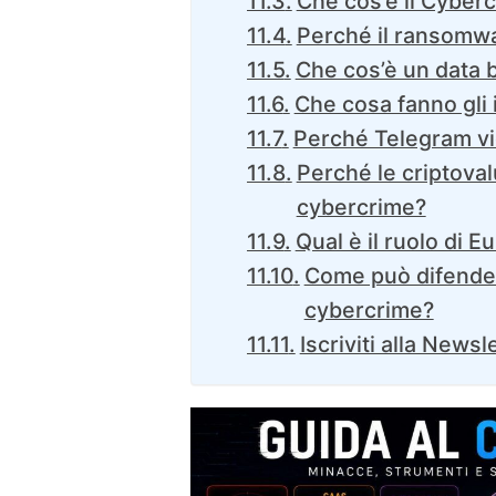
Che cos’è il Cyber
Perché il ransomwa
Che cos’è un data 
Che cosa fanno gli 
Perché Telegram vi
Perché le criptoval
cybercrime?
Qual è il ruolo di E
Come può difender
cybercrime?
Iscriviti alla Newsl