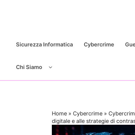
Vai
al
contenuto
Sicurezza Informatica
Cybercrime
Gue
Chi Siamo
Home
»
Cybercrime
»
Cybercrime
digitale e alle strategie di contra