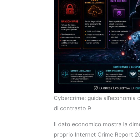
Cybercrime: guida all’economia de
di contrasto 9
Il dato economico mostra la dime
proprio Internet Crime Report 20