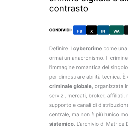
contrasto
CONDIVIDI:
FB
X
IN
WA
Definire il
cybercrime
come una s
ormai un anacronismo. Il crimine
l’immagine romantica del singolo
per dimostrare abilità tecnica. 
criminale globale
, organizzata in 
servizi, mercati, broker, affiliati, 
supporto e canali di distribuzio
centrale, ma non è più l’unico mot
sistemico
. L’archivio di Matrice