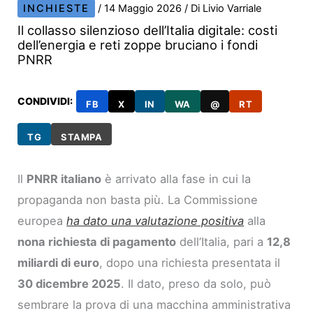
INCHIESTE
/
14 Maggio 2026
/ Di
Livio Varriale
Il collasso silenzioso dell’Italia digitale: costi
dell’energia e reti zoppe bruciano i fondi
PNRR
CONDIVIDI:
FB
X
IN
WA
@
RT
TG
STAMPA
Il
PNRR italiano
è arrivato alla fase in cui la
propaganda non basta più. La Commissione
europea
ha dato una valutazione positiva
alla
nona richiesta di pagamento
dell’Italia, pari a
12,8
miliardi di euro
, dopo una richiesta presentata il
30 dicembre 2025
. Il dato, preso da solo, può
sembrare la prova di una macchina amministrativa