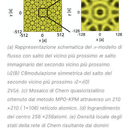
(a) Rappresentazione schematica del 𝜋-modello di
flusso con salto del vicino più prossimo 𝑡e salto
immaginario del secondo vicino più prossimo
i⁢𝑡2(B) C8modulazione simmetrica del salto del
secondo vicino più prossimo 𝑡2=𝑡(0)
2⁢V⁡(𝒓). (c) Mosaico di Chern quasicristallino
ottenuto dal metodo MPO-KPM attraverso un 210
×210 ( 1×106) reticolo atomico. (d) Ingrandimento
del centro 256 ×256atomi. (e) Densità locale degli
stati della rete di Chern risultante dai domini