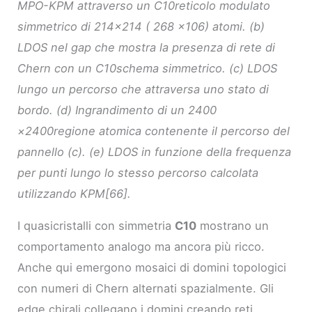
MPO-KPM attraverso un C10reticolo modulato
simmetrico di 214×214 ( 268 ×106) atomi. (b)
LDOS nel gap che mostra la presenza di rete di
Chern con un C10schema simmetrico. (c) LDOS
lungo un percorso che attraversa uno stato di
bordo. (d) Ingrandimento di un 2400
×2400regione atomica contenente il percorso del
pannello (c). (e) LDOS in funzione della frequenza
per punti lungo lo stesso percorso calcolata
utilizzando KPM[66].
I quasicristalli con simmetria
C10
mostrano un
comportamento analogo ma ancora più ricco.
Anche qui emergono mosaici di domini topologici
con numeri di Chern alternati spazialmente. Gli
edge chirali collegano i domini creando reti