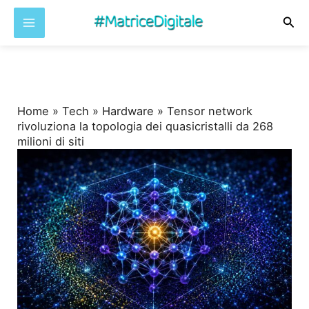
Cer
Vai
al
contenuto
Home
»
Tech
»
Hardware
»
Tensor network
rivoluziona la topologia dei quasicristalli da 268
milioni di siti