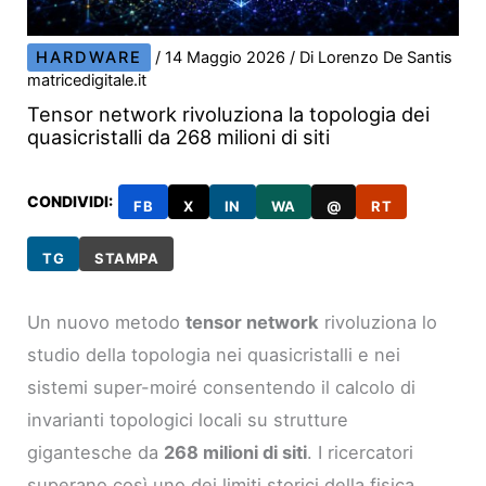
HARDWARE
/
14 Maggio 2026
/ Di
Lorenzo De Santis
matricedigitale.it
Tensor network rivoluziona la topologia dei
quasicristalli da 268 milioni di siti
CONDIVIDI:
FB
X
IN
WA
@
RT
TG
STAMPA
Un nuovo metodo
tensor network
rivoluziona lo
studio della topologia nei quasicristalli e nei
sistemi super-moiré consentendo il calcolo di
invarianti topologici locali su strutture
gigantesche da
268 milioni di siti
. I ricercatori
superano così uno dei limiti storici della fisica