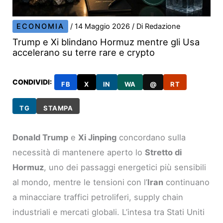
ECONOMIA
/
14 Maggio 2026
/ Di
Redazione
Trump e Xi blindano Hormuz mentre gli Usa
accelerano su terre rare e crypto
CONDIVIDI:
FB
X
IN
WA
@
RT
TG
STAMPA
Donald Trump
e
Xi Jinping
concordano sulla
necessità di mantenere aperto lo
Stretto di
Hormuz
, uno dei passaggi energetici più sensibili
al mondo, mentre le tensioni con l’
Iran
continuano
a minacciare traffici petroliferi, supply chain
industriali e mercati globali. L’intesa tra Stati Uniti