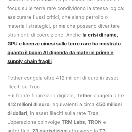
focus sulle terre rare condividono la stessa logica:
assicurare flussi critici, che siano petrolio o
materiali strategici, prima che possano diventare
strumenti di coercizione. Anche
la crisi di rame,
GPU e licenze cinesi sulle terre rare ha mostrato
quanto il boom AI dipenda da materie prime e
supply chain fragili
.
Tether congela oltre 412 milioni di euro in asset
illeciti su Tron
Sul fronte finanziario digitale,
Tether
congela oltre
412 milioni di euro
, equivalenti a circa
450 milioni
di dollari
, in asset illeciti sulla rete
Tron
.
L’operazione coinvolge
TRM Labs
,
TRON
e
autorità di
23 giurisdizioni
attraverso la
T3