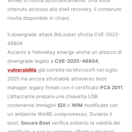
WinRE lo monta automaticamente. Una volta
ottenuto accesso alla shell recovery, il contenuto
risulta disponibile in chiaro.
Il downgrade attack BitLocker sfrutta CVE-2025-
48804
Accanto a YellowKey emerge anche un attacco di
downgrade legato a
CVE-2025-48804
,
vulnerabilità
già corretta da Microsoft nel luglio
2025 ma ancora sfruttabile attraverso boot
manager legacy firmati con il certificato
PCA 2011
.
L’attaccante prepara una chiavetta USB
contenente immagini
SDI
o
WIM
modificate con
un ambiente WinRE compromesso. Durante il
boot,
Secure Boot
verifica soltanto la validità del
certificato e non la versione effettiva del boot