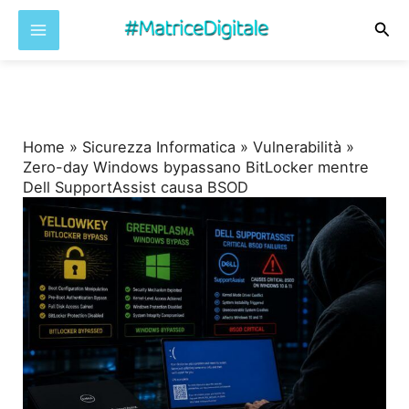
Cer
Vai
al
contenuto
Home
»
Sicurezza Informatica
»
Vulnerabilità
»
Zero-day Windows bypassano BitLocker mentre
Dell SupportAssist causa BSOD