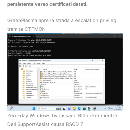
persistente verso certificati datati
.
GreenPlasma apre la strada a escalation privilegi
tramite CTFMON
Zero-day Windows bypassano BitLocker mentre
Dell SupportAssist causa BSOD 7