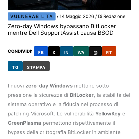
VULNERABILITÀ
/
14 Maggio 2026
/ Di
Redazione
Zero-day Windows bypassano BitLocker
mentre Dell SupportAssist causa BSOD
CONDIVIDI:
FB
X
IN
WA
@
RT
TG
STAMPA
I nuovi
zero-day Windows
mettono sotto
pressione la sicurezza di
BitLocker
, la stabilità del
sistema operativo e la fiducia nel processo di
patching Microsoft. Le vulnerabilità
YellowKey
e
GreenPlasma
permettono rispettivamente il
bypass della crittografia BitLocker in ambiente