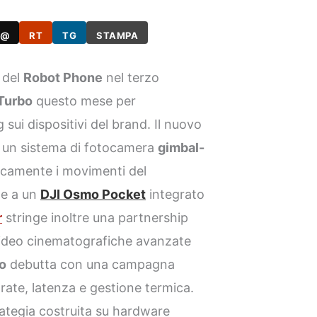
@
RT
TG
STAMPA
 del
Robot Phone
nel terzo
Turbo
questo mese per
 sui dispositivi del brand. Il nuovo
 un sistema di fotocamera
gimbal-
icamente i movimenti del
le a un
DJI Osmo Pocket
integrato
r
stringe inoltre una partnership
video cinematografiche avanzate
o
debutta con una campagna
 rate, latenza e gestione termica.
ategia costruita su hardware