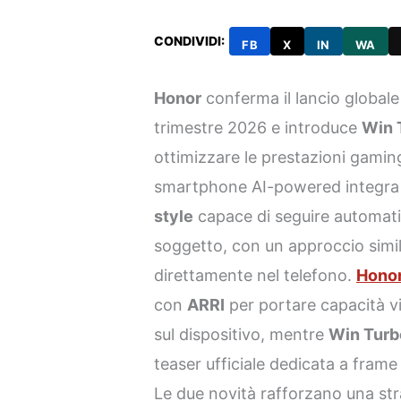
CONDIVIDI:
FB
X
IN
WA
Honor
conferma il lancio globale
trimestre 2026 e introduce
Win 
ottimizzare le prestazioni gaming
smartphone AI-powered integra
style
capace di seguire automat
soggetto, con un approccio simi
direttamente nel telefono.
Hono
con
ARRI
per portare capacità 
sul dispositivo, mentre
Win Turb
teaser ufficiale dedicata a frame
Le due novità rafforzano una str