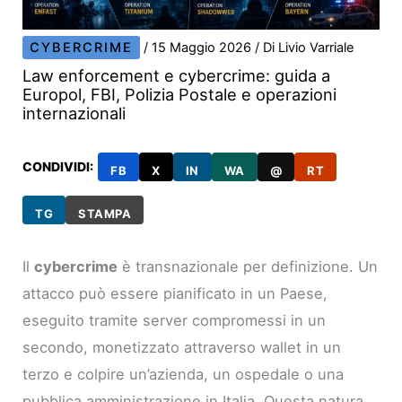
CYBERCRIME
/
15 Maggio 2026
/ Di
Livio Varriale
Law enforcement e cybercrime: guida a
Europol, FBI, Polizia Postale e operazioni
internazionali
CONDIVIDI:
FB
X
IN
WA
@
RT
TG
STAMPA
Il
cybercrime
è transnazionale per definizione. Un
attacco può essere pianificato in un Paese,
eseguito tramite server compromessi in un
secondo, monetizzato attraverso wallet in un
terzo e colpire un’azienda, un ospedale o una
pubblica amministrazione in Italia. Questa natura