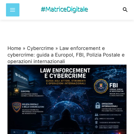
Cer
Vai
al
contenuto
Home
»
Cybercrime
»
Law enforcement e
cybercrime: guida a Europol, FBI, Polizia Postale e
operazioni internazionali