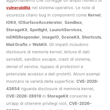
aggiornamento che corregge un ampio numero di
vulnerabilità
nel sistema operativo. Le note di
sicurezza citano bug in componenti come
Kernel
,
IOKit
,
IOSurfaceAccelerator
,
Sandbox
,
StorageKit
,
Spotlight
,
LaunchServices
,
mDNSResponder
,
ImageIO
,
SceneKit
,
Shortcuts
,
Mail Drafts
e
WebKit
. Gli impatti includono
disclosure di memoria kernel, lettura di dati
sensibili, sandbox escape, crash di sistema,
denial of service, bypass di protezioni e
potenziale accesso a dati protetti. Alcuni esempi
mostrano la varietà della superficie:
CVE-2026-
43654
riguarda disclosure di memoria kernel,
CVE-2026-28919
in
StorageKit
consente a
un’app di ottenere privilegi root,
CVE-2026-