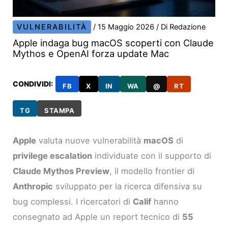
VULNERABILITÀ
/
15 Maggio 2026
/ Di
Redazione
Apple indaga bug macOS scoperti con Claude
Mythos e OpenAI forza update Mac
CONDIVIDI:
FB
X
IN
WA
@
RT
TG
STAMPA
Apple
valuta nuove vulnerabilità
macOS
di
privilege escalation
individuate con il supporto di
Claude Mythos Preview
, il modello frontier di
Anthropic
sviluppato per la ricerca difensiva su
bug complessi. I ricercatori di
Calif
hanno
consegnato ad Apple un report tecnico di
55