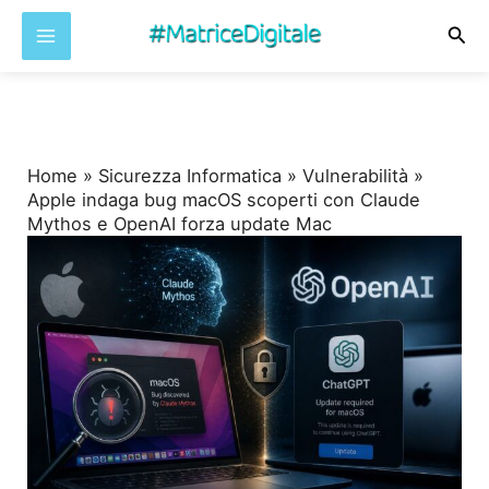
Cer
Vai
al
contenuto
Home
»
Sicurezza Informatica
»
Vulnerabilità
»
Apple indaga bug macOS scoperti con Claude
Mythos e OpenAI forza update Mac