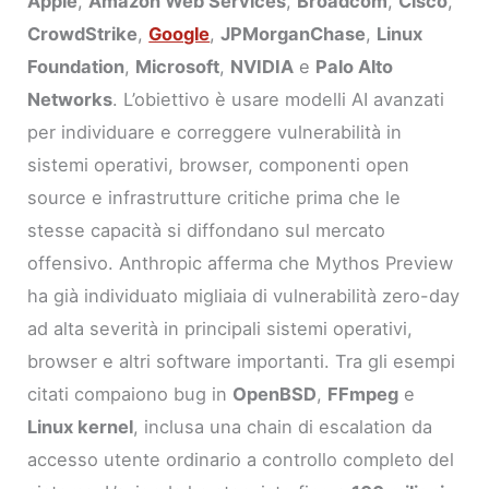
Apple
,
Amazon Web Services
,
Broadcom
,
Cisco
,
CrowdStrike
,
Google
,
JPMorganChase
,
Linux
Foundation
,
Microsoft
,
NVIDIA
e
Palo Alto
Networks
. L’obiettivo è usare modelli AI avanzati
per individuare e correggere vulnerabilità in
sistemi operativi, browser, componenti open
source e infrastrutture critiche prima che le
stesse capacità si diffondano sul mercato
offensivo. Anthropic afferma che Mythos Preview
ha già individuato migliaia di vulnerabilità zero-day
ad alta severità in principali sistemi operativi,
browser e altri software importanti. Tra gli esempi
citati compaiono bug in
OpenBSD
,
FFmpeg
e
Linux kernel
, inclusa una chain di escalation da
accesso utente ordinario a controllo completo del