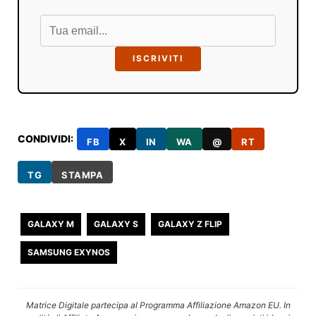
ISCRIVITI
CONDIVIDI:
FB
X
IN
WA
@
RT
TG
STAMPA
GALAXY M
GALAXY S
GALAXY Z FLIP
SAMSUNG EXYNOS
Matrice Digitale partecipa al Programma Affiliazione Amazon EU. In