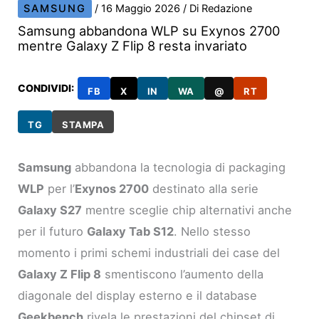
SAMSUNG
/
16 Maggio 2026
/ Di
Redazione
Samsung abbandona WLP su Exynos 2700
mentre Galaxy Z Flip 8 resta invariato
CONDIVIDI:
FB
X
IN
WA
@
RT
TG
STAMPA
Samsung
abbandona la tecnologia di packaging
WLP
per l’
Exynos 2700
destinato alla serie
Galaxy S27
mentre sceglie chip alternativi anche
per il futuro
Galaxy Tab S12
. Nello stesso
momento i primi schemi industriali dei case del
Galaxy Z Flip 8
smentiscono l’aumento della
diagonale del display esterno e il database
Geekbench
rivela le prestazioni del chipset di