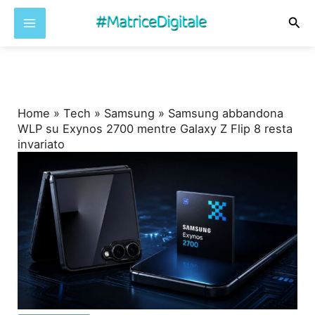
Cer
Vai
al
contenuto
Home
»
Tech
»
Samsung
»
Samsung abbandona
WLP su Exynos 2700 mentre Galaxy Z Flip 8 resta
invariato