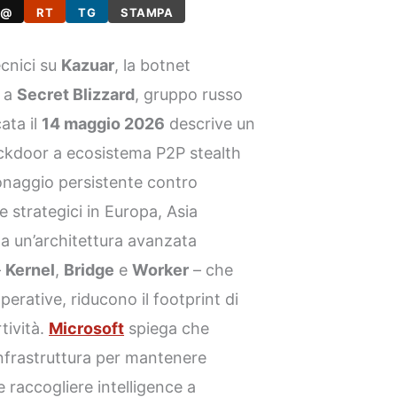
@
RT
TG
STAMPA
ecnici su
Kazuar
, la botnet
a a
Secret Blizzard
, gruppo russo
cata il
14 maggio 2026
descrive un
ckdoor a ecosistema P2P stealth
onaggio persistente contro
 e strategici in Europa, Asia
za un’architettura avanzata
–
Kernel
,
Bridge
e
Worker
– che
perative, riducono il footprint di
tività.
Microsoft
spiega che
infrastruttura per mantenere
 raccogliere intelligence a