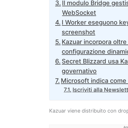
Il modulo Bridge gest
WebSocket
I Worker eseguono keyl
screenshot
Kazuar incorpora oltre
configurazione dinami
Secret Blizzard usa K
governativo
Microsoft indica come 
Iscriviti alla Newslet
Kazuar viene distribuito con dro
An