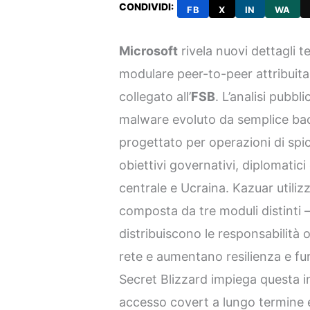
CONDIVIDI:
FB
X
IN
WA
Microsoft
rivela nuovi dettagli t
modulare peer-to-peer attribuit
collegato all’
FSB
. L’analisi pubbli
malware evoluto da semplice ba
progettato per operazioni di spi
obiettivi governativi, diplomatici
centrale e Ucraina. Kazuar utiliz
composta da tre moduli distinti 
distribuiscono le responsabilità o
rete e aumentano resilienza e fur
Secret Blizzard impiega questa 
accesso covert a lungo termine e