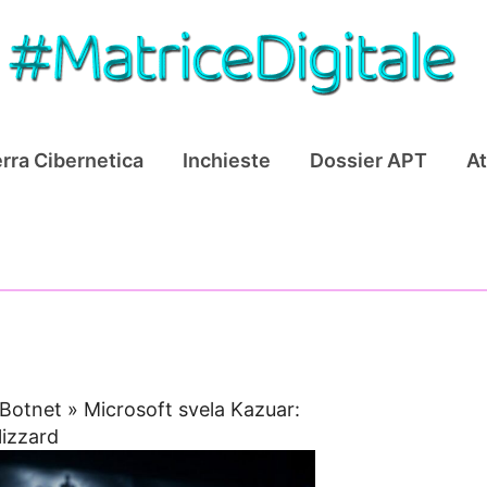
rra Cibernetica
Inchieste
Dossier APT
At
Botnet
»
Microsoft svela Kazuar:
lizzard