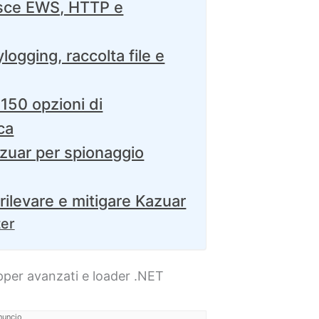
isce EWS, HTTP e
ogging, raccolta file e
 150 opzioni di
ca
azuar per spionaggio
rilevare e mitigare Kazuar
ter
pper avanzati e loader .NET
nuncio