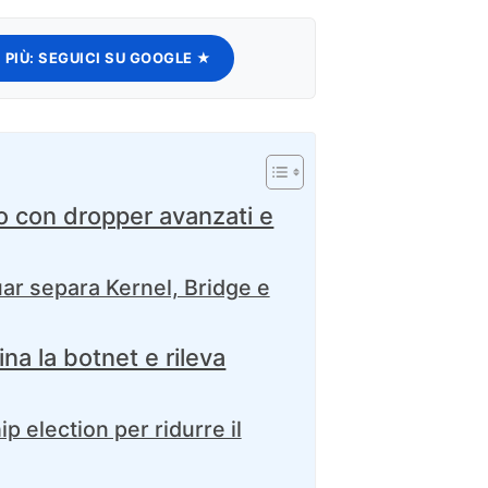
 PIÙ:
SEGUICI SU GOOGLE ★
to con dropper avanzati e
uar separa Kernel, Bridge e
na la botnet e rileva
p election per ridurre il