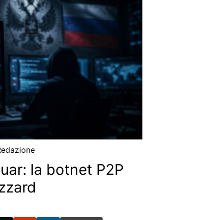
Redazione
uar: la botnet P2P
izzard