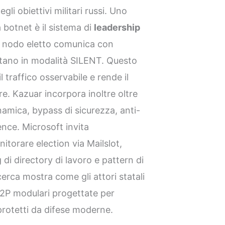
gli obiettivi militari russi. Uno
a botnet è il sistema di
leadership
o nodo eletto comunica con
restano in modalità SILENT. Questo
 traffico osservabile e rende il
re. Kazuar incorpora inoltre oltre
namica, bypass di sicurezza, anti-
ence. Microsoft invita
torare election via Mailslot,
i directory di lavoro e pattern di
cerca mostra come gli attori statali
2P modulari progettate per
protetti da difese moderne.