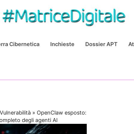
rra Cibernetica
Inchieste
Dossier APT
At
Vulnerabilità
»
OpenClaw esposto:
mpleto degli agenti AI