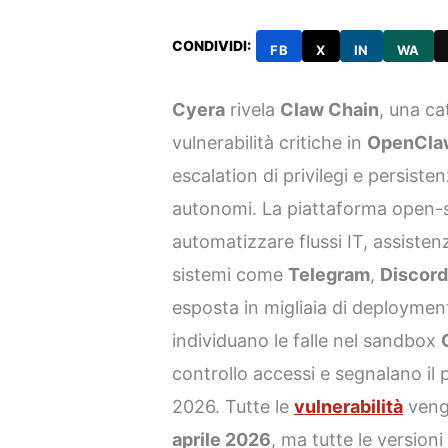
CONDIVIDI:
FB
X
IN
WA
Cyera
rivela
Claw Chain
, una c
vulnerabilità critiche in
OpenCla
escalation di privilegi e persiste
autonomi. La piattaforma open-s
automatizzare flussi IT, assistenz
sistemi come
Telegram
,
Discor
esposta in migliaia di deployment
individuano le falle nel sandbox
controllo accessi e segnalano il 
2026. Tutte le
vulnerabilità
vengo
aprile 2026
, ma tutte le versioni