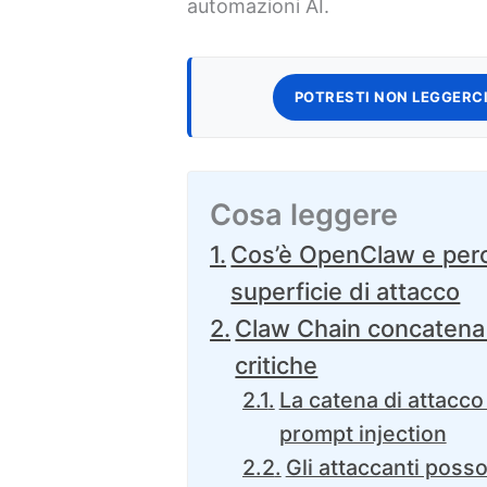
automazioni AI.
POTRESTI NON LEGGERCI
Cosa leggere
Cos’è OpenClaw e per
superficie di attacco
Claw Chain concatena q
critiche
La catena di attacco
prompt injection
Gli attaccanti poss