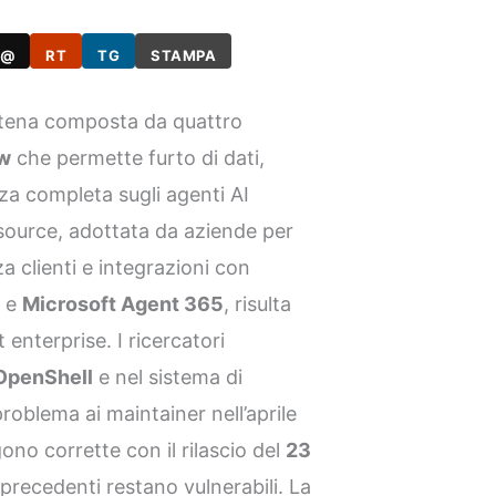
@
RT
TG
STAMPA
atena composta da quattro
w
che permette furto di dati,
nza completa sugli agenti AI
ource, adottata da aziende per
a clienti e integrazioni con
d
e
Microsoft Agent 365
, risulta
 enterprise. I ricercatori
OpenShell
e nel sistema di
problema ai maintainer nell’aprile
no corrette con il rilascio del
23
 precedenti restano vulnerabili. La