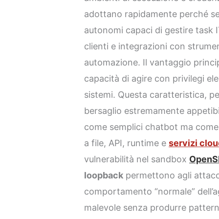
adottano rapidamente perché sem
autonomi capaci di gestire task 
clienti e integrazioni con strum
automazione. Il vantaggio princip
capacità di agire con privilegi el
sistemi. Questa caratteristica, 
bersaglio estremamente appetibil
come semplici chatbot ma come 
a file, API, runtime e
servizi clo
vulnerabilità nel sandbox
OpenSh
loopback
permettono agli attacc
comportamento “normale” dell’ag
malevole senza produrre pattern f