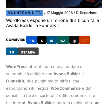
VULNERABILITÀ
/
17 Maggio 2026
/ Di
Redazione
WordPress espone un milione di siti con falle
Avada Builder e FunnelKit
CONDIVIDI:
FB
X
IN
WA
@
RT
TG
STAMPA
WordPress
affronta una nuova ondata di
vulnerabilità critiche con
Avada Builder
e
FunnelKit
, due plugin molto diffusi che
espongono siti, negozi
WooCommerce
e dati
sensibili a furti di carte di credito, credenziali e
file interni.
Avada Builder
mette a rischio oltre
un