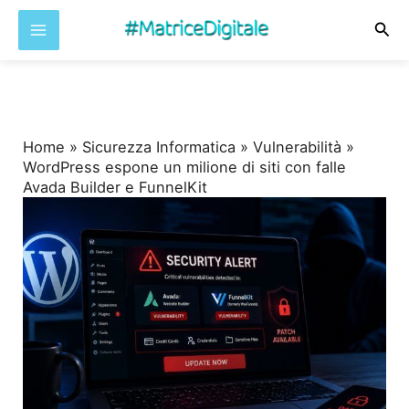
Cer
Vai
al
contenuto
Home
»
Sicurezza Informatica
»
Vulnerabilità
»
WordPress espone un milione di siti con falle
Avada Builder e FunnelKit