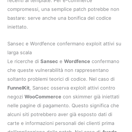
recenti ai template. Per e-commerce
compromessi, una semplice patch potrebbe non
bastare: serve anche una bonifica del codice
iniettato.
Sansec e Wordfence confermano exploit attivi su
larga scala
Le ricerche di
Sansec
e
Wordfence
confermano
che queste vulnerabilità non rappresentano
soltanto problemi teorici di codice. Nel caso di
FunnelKit
, Sansec osserva exploit attivi contro
negozi
WooCommerce
con skimmer già iniettati
nelle pagine di pagamento. Questo significa che
alcuni siti potrebbero aver già esposto dati di
carte e informazioni personali dei clienti prima
dell’applicazione della patch. Nel caso di
Avada