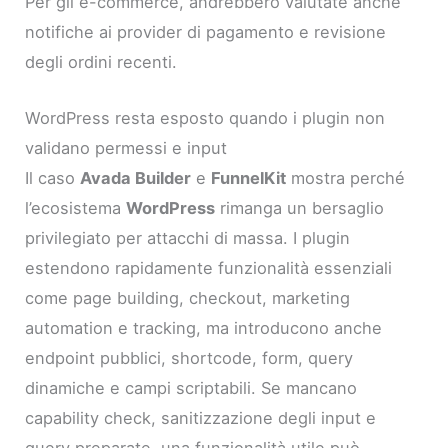
Per gli e-commerce, andrebbero valutate anche
notifiche ai provider di pagamento e revisione
degli ordini recenti.
WordPress resta esposto quando i plugin non
validano permessi e input
Il caso
Avada Builder
e
FunnelKit
mostra perché
l’ecosistema
WordPress
rimanga un bersaglio
privilegiato per attacchi di massa. I plugin
estendono rapidamente funzionalità essenziali
come page building, checkout, marketing
automation e tracking, ma introducono anche
endpoint pubblici, shortcode, form, query
dinamiche e campi scriptabili. Se mancano
capability check, sanitizzazione degli input e
query preparate, una funzionalità utile può