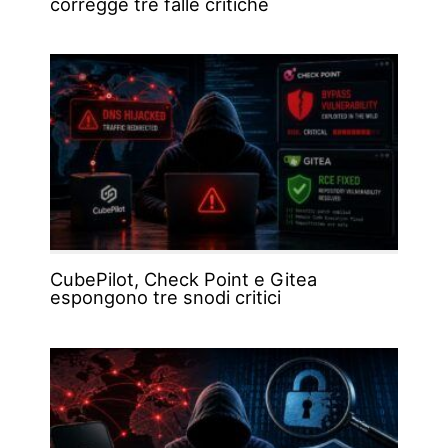
corregge tre falle critiche
CubePilot, Check Point e Gitea
espongono tre snodi critici