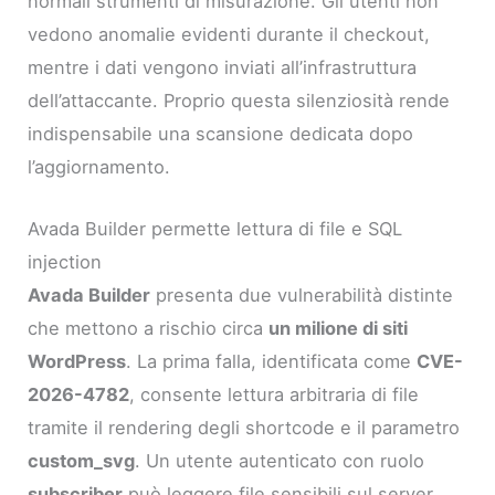
normali strumenti di misurazione. Gli utenti non
vedono anomalie evidenti durante il checkout,
mentre i dati vengono inviati all’infrastruttura
dell’attaccante. Proprio questa silenziosità rende
indispensabile una scansione dedicata dopo
l’aggiornamento.
Avada Builder permette lettura di file e SQL
injection
Avada Builder
presenta due vulnerabilità distinte
che mettono a rischio circa
un milione di siti
WordPress
. La prima falla, identificata come
CVE-
2026-4782
, consente lettura arbitraria di file
tramite il rendering degli shortcode e il parametro
custom_svg
. Un utente autenticato con ruolo
subscriber
può leggere file sensibili sul server,