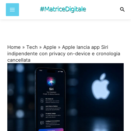
Cer
Vai
al
contenuto
Home
»
Tech
»
Apple
»
Apple lancia app Siri
indipendente con privacy on-device e cronologia
cancellata