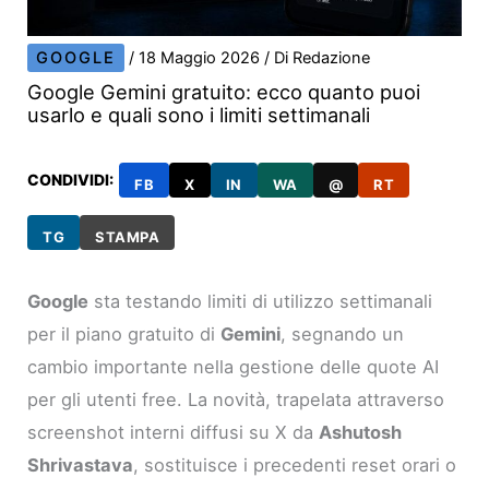
GOOGLE
/
18 Maggio 2026
/ Di
Redazione
Google Gemini gratuito: ecco quanto puoi
usarlo e quali sono i limiti settimanali
CONDIVIDI:
FB
X
IN
WA
@
RT
TG
STAMPA
Google
sta testando limiti di utilizzo settimanali
per il piano gratuito di
Gemini
, segnando un
cambio importante nella gestione delle quote AI
per gli utenti free. La novità, trapelata attraverso
screenshot interni diffusi su X da
Ashutosh
Shrivastava
, sostituisce i precedenti reset orari o