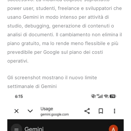
power user, studenti, freelance e sviluppatori che
usano Gemini in modo intenso per attività di
studio, debugging, generazione di contenuti o
analisi di documenti. Il cambiamento non elimina il
piano gratuito, ma lo rende meno flessibile e più
prevedibile per Google sul piano dei costi
operativi.
Gli screenshot mostrano il nuovo limite
settimanale di Gemini