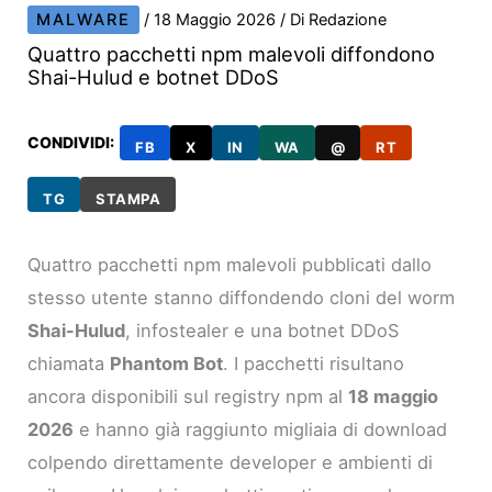
MALWARE
/
18 Maggio 2026
/ Di
Redazione
Quattro pacchetti npm malevoli diffondono
Shai-Hulud e botnet DDoS
CONDIVIDI:
FB
X
IN
WA
@
RT
TG
STAMPA
Quattro pacchetti npm malevoli pubblicati dallo
stesso utente stanno diffondendo cloni del worm
Shai-Hulud
, infostealer e una botnet DDoS
chiamata
Phantom Bot
. I pacchetti risultano
ancora disponibili sul registry npm al
18 maggio
2026
e hanno già raggiunto migliaia di download
colpendo direttamente developer e ambienti di