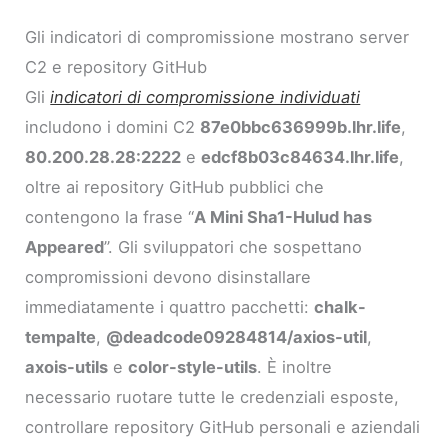
Gli indicatori di compromissione mostrano server
C2 e repository GitHub
Gli
indicatori di compromissione individuati
includono i domini C2
87e0bbc636999b.lhr.life
,
80.200.28.28:2222
e
edcf8b03c84634.lhr.life
,
oltre ai repository GitHub pubblici che
contengono la frase “
A Mini Sha1-Hulud has
Appeared
”. Gli sviluppatori che sospettano
compromissioni devono disinstallare
immediatamente i quattro pacchetti:
chalk-
tempalte
,
@deadcode09284814/axios-util
,
axois-utils
e
color-style-utils
. È inoltre
necessario ruotare tutte le credenziali esposte,
controllare repository GitHub personali e aziendali