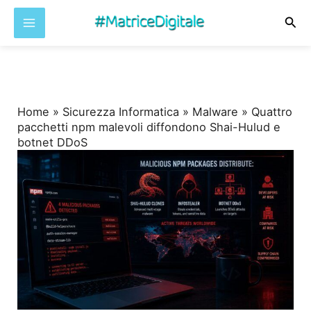
Cer
Vai
al
contenuto
Home
»
Sicurezza Informatica
»
Malware
»
Quattro
pacchetti npm malevoli diffondono Shai-Hulud e
botnet DDoS