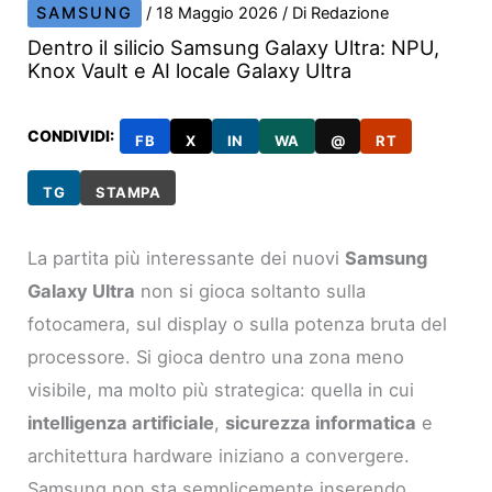
SAMSUNG
/
18 Maggio 2026
/ Di
Redazione
Dentro il silicio Samsung Galaxy Ultra: NPU,
Knox Vault e AI locale Galaxy Ultra
CONDIVIDI:
FB
X
IN
WA
@
RT
TG
STAMPA
La partita più interessante dei nuovi
Samsung
Galaxy Ultra
non si gioca soltanto sulla
fotocamera, sul display o sulla potenza bruta del
processore. Si gioca dentro una zona meno
visibile, ma molto più strategica: quella in cui
intelligenza artificiale
,
sicurezza informatica
e
architettura hardware iniziano a convergere.
Samsung non sta semplicemente inserendo