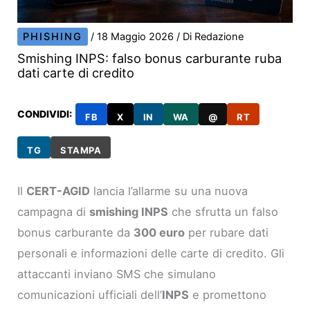
PHISHING
/
18 Maggio 2026
/ Di
Redazione
Smishing INPS: falso bonus carburante ruba
dati carte di credito
CONDIVIDI:
FB
X
IN
WA
@
RT
TG
STAMPA
Il
CERT-AGID
lancia l’allarme su una nuova
campagna di
smishing INPS
che sfrutta un falso
bonus carburante da
300 euro
per rubare dati
personali e informazioni delle carte di credito. Gli
attaccanti inviano SMS che simulano
comunicazioni ufficiali dell’
INPS
e promettono