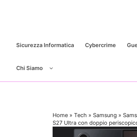
Vai
al
contenuto
Sicurezza Informatica
Cybercrime
Gue
Chi Siamo
Home
»
Tech
»
Samsung
»
Samsu
S27 Ultra con doppio periscopico