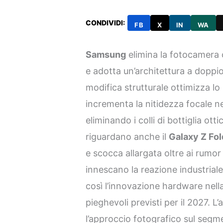
CONDIVIDI:
FB
X
IN
WA
Samsung
elimina la fotocamera
e adotta un’architettura a doppi
modifica strutturale ottimizza lo
incrementa la nitidezza focale n
eliminando i colli di bottiglia ott
riguardano anche il
Galaxy Z Fo
e scocca allargata oltre ai rumor
innescano la reazione industriale
così l’innovazione hardware nella 
pieghevoli previsti per il 2027. L
l’approccio fotografico sul segme