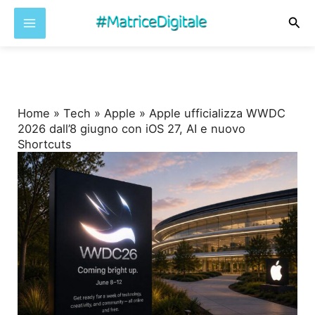
Cer
Vai
al
contenuto
Home
»
Tech
»
Apple
»
Apple ufficializza WWDC
2026 dall’8 giugno con iOS 27, AI e nuovo
Shortcuts