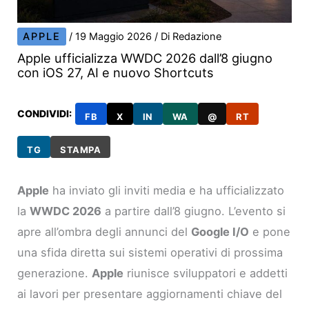
APPLE
/
19 Maggio 2026
/ Di
Redazione
Apple ufficializza WWDC 2026 dall’8 giugno
con iOS 27, AI e nuovo Shortcuts
CONDIVIDI:
FB
X
IN
WA
@
RT
TG
STAMPA
Apple
ha inviato gli inviti media e ha ufficializzato
la
WWDC 2026
a partire dall’8 giugno. L’evento si
apre all’ombra degli annunci del
Google I/O
e pone
una sfida diretta sui sistemi operativi di prossima
generazione.
Apple
riunisce sviluppatori e addetti
ai lavori per presentare aggiornamenti chiave del