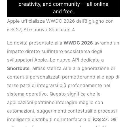
Apple ufficializza WWDC 2026 dall’8 giugno con
iOS 27, AI e nuovo Shortcuts 4
Le novità presentate alla
WWDC 2026
avranno un
impatto diretto sull’intero ecosistema degli
sviluppatori Apple. Le nuove API dedicate a
Shortcuts
, all’assistenza AI e alla generazione di
contenuti personalizzati permetteranno alle app di
terze parti di integrarsi più profondamente nel
sistema operativo. Questo significa che le
applicazioni potranno interagire meglio con
automazioni, suggerimenti contestuali e processi
intelligenti distribuiti nell’interfaccia di
iOS 27
. Gli