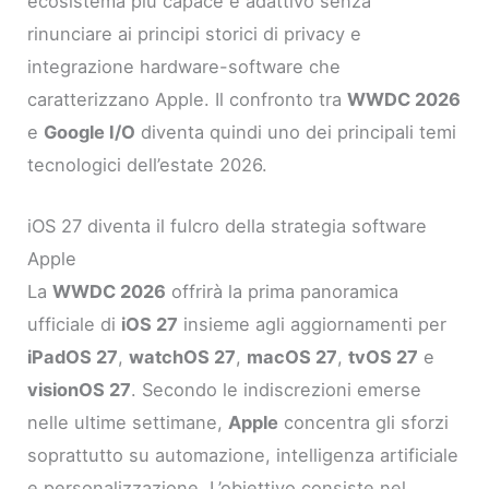
ecosistema più capace e adattivo senza
rinunciare ai principi storici di privacy e
integrazione hardware-software che
caratterizzano Apple. Il confronto tra
WWDC 2026
e
Google I/O
diventa quindi uno dei principali temi
tecnologici dell’estate 2026.
iOS 27 diventa il fulcro della strategia software
Apple
La
WWDC 2026
offrirà la prima panoramica
ufficiale di
iOS 27
insieme agli aggiornamenti per
iPadOS 27
,
watchOS 27
,
macOS 27
,
tvOS 27
e
visionOS 27
. Secondo le indiscrezioni emerse
nelle ultime settimane,
Apple
concentra gli sforzi
soprattutto su automazione, intelligenza artificiale
e personalizzazione. L’obiettivo consiste nel