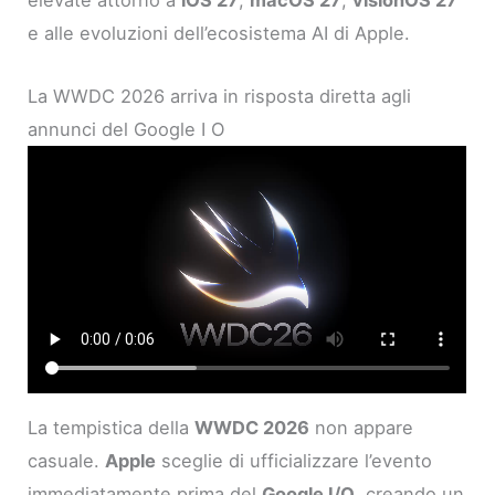
elevate attorno a
iOS 27
,
macOS 27
,
visionOS 27
e alle evoluzioni dell’ecosistema AI di Apple.
La WWDC 2026 arriva in risposta diretta agli
annunci del Google I O
La tempistica della
WWDC 2026
non appare
casuale.
Apple
sceglie di ufficializzare l’evento
immediatamente prima del
Google I/O
, creando un