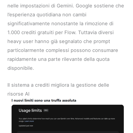
nelle impostazioni di Gemini. Google sostiene che
l’esperienza quotidiana non cambi
significativamente nonostante la rimozione di
1.000 crediti gratuiti per Flow. Tuttavia diversi
heavy user hanno già segnalato che prompt
particolarmente complessi possono consumare
rapidamente una parte rilevante della quota
disponibile.
Il sistema a crediti migliora la gestione delle
risorse AI