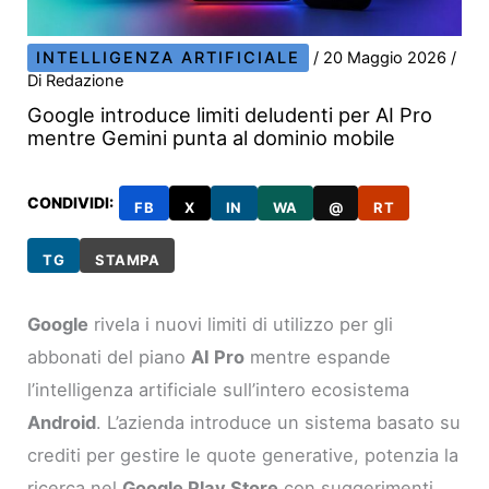
INTELLIGENZA ARTIFICIALE
/
20 Maggio 2026
/
Di
Redazione
Google introduce limiti deludenti per AI Pro
mentre Gemini punta al dominio mobile
CONDIVIDI:
FB
X
IN
WA
@
RT
TG
STAMPA
Google
rivela i nuovi limiti di utilizzo per gli
abbonati del piano
AI Pro
mentre espande
l’intelligenza artificiale sull’intero ecosistema
Android
. L’azienda introduce un sistema basato su
crediti per gestire le quote generative, potenzia la
ricerca nel
Google Play Store
con suggerimenti