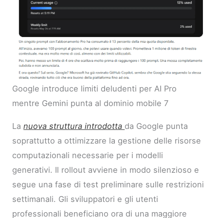
Google introduce limiti deludenti per AI Pro
mentre Gemini punta al dominio mobile 7
La
nuova struttura introdotta
da Google punta
soprattutto a ottimizzare la gestione delle risorse
computazionali necessarie per i modelli
generativi. Il rollout avviene in modo silenzioso e
segue una fase di test preliminare sulle restrizioni
settimanali. Gli sviluppatori e gli utenti
professionali beneficiano ora di una maggiore