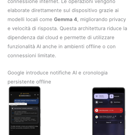
connessione internet. Le operazioni vengono
elaborate direttamente sul dispositivo grazie ai
modelli locali come
Gemma 4
, migliorando privacy
e velocità di risposta. Questa architettura riduce la
dipendenza dal cloud e permette di utilizzare
funzionalità AI anche in ambienti offline o con
connessioni limitate.
Google introduce notifiche AI e cronologia
persistente offline