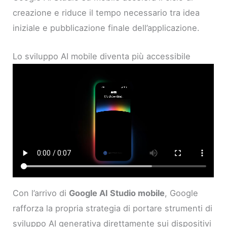
creazione e riduce il tempo necessario tra idea
iniziale e pubblicazione finale dell’applicazione.
Lo sviluppo AI mobile diventa più accessibile
Con l’arrivo di
Google AI Studio mobile
, Google
rafforza la propria strategia di portare strumenti di
sviluppo AI generativa direttamente sui dispositivi