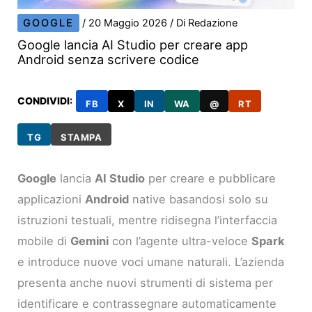
GOOGLE
/
20 Maggio 2026
/ Di
Redazione
Google lancia AI Studio per creare app
Android senza scrivere codice
CONDIVIDI:
FB
X
IN
WA
@
RT
TG
STAMPA
Google
lancia
AI Studio
per creare e pubblicare
applicazioni
Android
native basandosi solo su
istruzioni testuali, mentre ridisegna l’interfaccia
mobile di
Gemini
con l’agente ultra-veloce
Spark
e introduce nuove voci umane naturali. L’azienda
presenta anche nuovi strumenti di sistema per
identificare e contrassegnare automaticamente