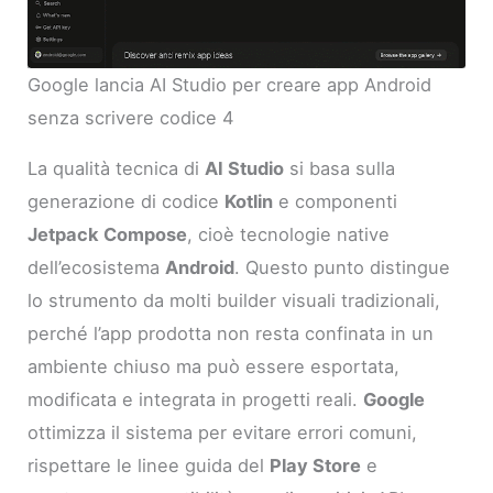
Google lancia AI Studio per creare app Android
senza scrivere codice 4
La qualità tecnica di
AI Studio
si basa sulla
generazione di codice
Kotlin
e componenti
Jetpack Compose
, cioè tecnologie native
dell’ecosistema
Android
. Questo punto distingue
lo strumento da molti builder visuali tradizionali,
perché l’app prodotta non resta confinata in un
ambiente chiuso ma può essere esportata,
modificata e integrata in progetti reali.
Google
ottimizza il sistema per evitare errori comuni,
rispettare le linee guida del
Play Store
e