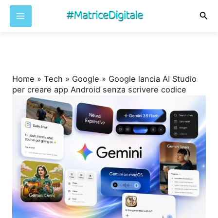
Cer
Vai
al
contenuto
Home
»
Tech
»
Google
»
Google lancia AI Studio
per creare app Android senza scrivere codice