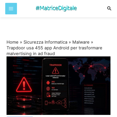
Cer
Vai
al
contenuto
Home
»
Sicurezza Informatica
»
Malware
»
Trapdoor usa 455 app Android per trasformare
malvertising in ad fraud