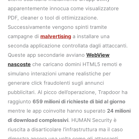
apparentemente innocua come visualizzatore
PDF, cleaner o tool di ottimizzazione.
Successivamente vengono spinti tramite
campagne di
malvertising
a installare una
seconda applicazione controllata dagli attaccanti.
Queste app secondarie avviano
WebView
nascoste
che caricano domini HTML5 remoti e
simulano interazioni umane realistiche per
generare click fraudolenti sugli annunci
pubblicitari. Al picco dell’operazione, Trapdoor ha
raggiunto
659 milioni di richieste di bid al giorno
mentre le app coinvolte hanno superato
24 milioni
di download complessivi
. HUMAN Security è
riuscita a disarticolare l’infrastruttura ma il caso
dimostra ancora una volta come gli attaccanti