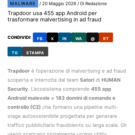
MALWARE
/
20 Maggio 2026
/ Di
Redazione
Trapdoor usa 455 app Android per
trasformare malvertising in ad fraud
CONDIVIDI:
FB
X
IN
WA
@
RT
TG
STAMPA
Trapdoor
è l’operazione di malvertising e ad fraud
scoperta e interrotta dal team
Satori
di
HUMAN
Security
. L’ecosistema comprende
455 app
Android malevole
e
183 domini di comando e
controllo (C2)
che formano una pipeline multi-
stage autosostenibile progettata per generare
traffico pubblicitario fraudolento su larga scala. Gli
utenti scaricano inizialmente un’app utility