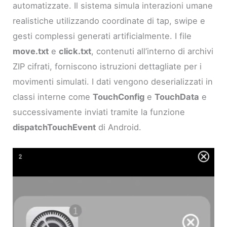
automatizzate. Il sistema simula interazioni umane
realistiche utilizzando coordinate di tap, swipe e
gesti complessi generati artificialmente. I file
move.txt
e
click.txt
, contenuti all’interno di archivi
ZIP cifrati, forniscono istruzioni dettagliate per i
movimenti simulati. I dati vengono deserializzati in
classi interne come
TouchConfig
e
TouchData
e
successivamente inviati tramite la funzione
dispatchTouchEvent
di Android.