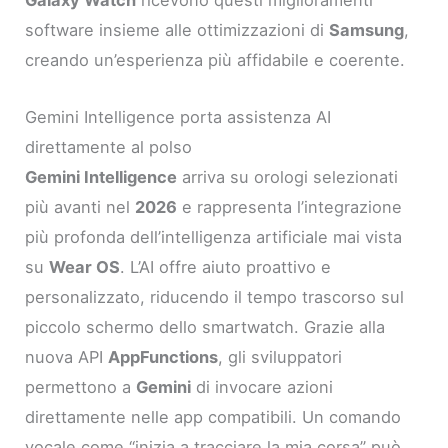
Galaxy Watch
ricevono questi miglioramenti
software insieme alle ottimizzazioni di
Samsung
,
creando un’esperienza più affidabile e coerente.
Gemini Intelligence porta assistenza AI
direttamente al polso
Gemini Intelligence
arriva su orologi selezionati
più avanti nel
2026
e rappresenta l’integrazione
più profonda dell’intelligenza artificiale mai vista
su
Wear OS
. L’AI offre aiuto proattivo e
personalizzato, riducendo il tempo trascorso sul
piccolo schermo dello smartwatch. Grazie alla
nuova API
AppFunctions
, gli sviluppatori
permettono a
Gemini
di invocare azioni
direttamente nelle app compatibili. Un comando
vocale come “inizia a tracciare la mia corsa” può