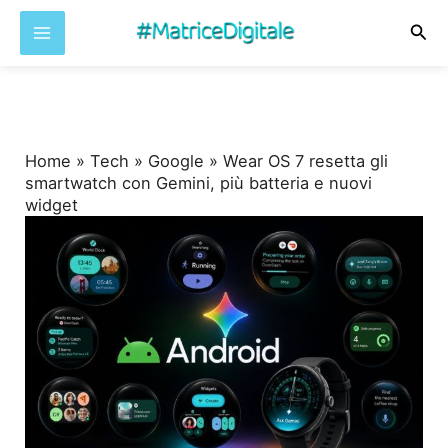
Cer
Vai
al
contenuto
Home
»
Tech
»
Google
»
Wear OS 7 resetta gli
smartwatch con Gemini, più batteria e nuovi
widget