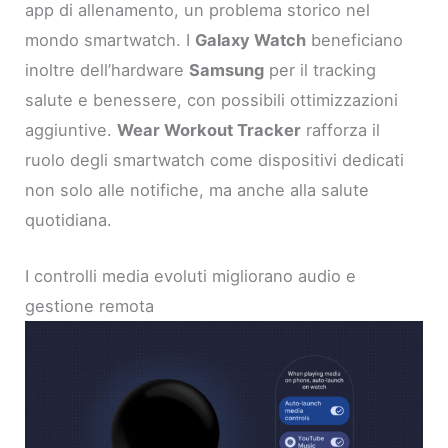
app di allenamento, un problema storico nel
mondo smartwatch. I
Galaxy Watch
beneficiano
inoltre dell’hardware
Samsung
per il tracking
salute e benessere, con possibili ottimizzazioni
aggiuntive.
Wear Workout Tracker
rafforza il
ruolo degli smartwatch come dispositivi dedicati
non solo alle notifiche, ma anche alla salute
quotidiana.
I controlli media evoluti migliorano audio e
gestione remota