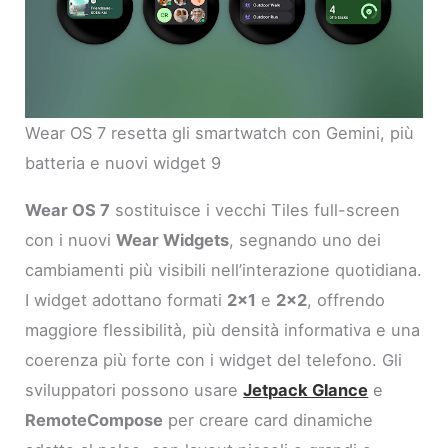
Wear OS 7 resetta gli smartwatch con Gemini, più
batteria e nuovi widget 9
Wear OS 7
sostituisce i vecchi Tiles full-screen
con i nuovi
Wear Widgets
, segnando uno dei
cambiamenti più visibili nell’interazione quotidiana.
I widget adottano formati
2×1
e
2×2
, offrendo
maggiore flessibilità, più densità informativa e una
coerenza più forte con i widget del telefono. Gli
sviluppatori possono usare
Jetpack Glance
e
RemoteCompose
per creare card dinamiche