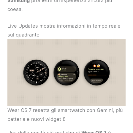
Samsung
promette un’esperienza ancora più
coesa.
Live Updates mostra informazioni in tempo reale
sul quadrante
Wear OS 7 resetta gli smartwatch con Gemini, più
batteria e nuovi widget 8
Una delle novità più pratiche di
Wear OS 7
è