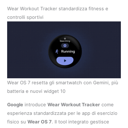
Wear Workout Tracker standardizza fitness e
controlli sportivi
Wear OS 7 resetta gli smartwatch con Gemini, più
batteria e nuovi widget 10
Google
introduce
Wear Workout Tracker
come
esperienza standardizzata per le app di esercizio
fisico su
Wear OS 7
. Il tool integrato gestisce